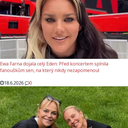
Ewa Farna dojala celý Eden: Před koncertem splnila
fanouškům sen, na který nikdy nezapomenou!
18.6.2026
0