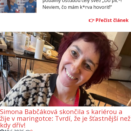
pobavily ostudou celý svět! „Do pič*!
Neviem, čo mám k*rva hovoriť!“
Simona Babčáková skončila s kariérou a
žije v maringotce: Tvrdí, že je šťastnější než
kdy dřív!