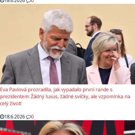
18.6.2026
0
Eva Pavlová prozradila, jak vypadalo první rande s
prezidentem: Žádný luxus, žádné svíčky, ale vzpomínka na
celý život!
18.6.2026
0