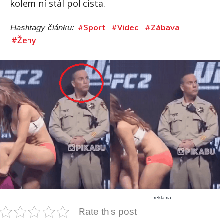
kolem ní stál policista.
#Sport
#Video
#Zábava
Hashtagy článku:
#Ženy
reklama
Rate this post