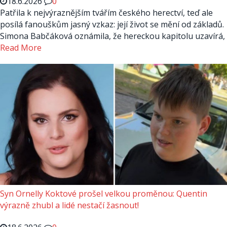
18.6.2026
0
Patřila k nejvýraznějším tvářím českého herectví, teď ale
posílá fanouškům jasný vzkaz: její život se mění od základů.
Simona Babčáková oznámila, že hereckou kapitolu uzavírá,
Read More
Syn Ornelly Koktové prošel velkou proměnou: Quentin
výrazně zhubl a lidé nestačí žasnout!