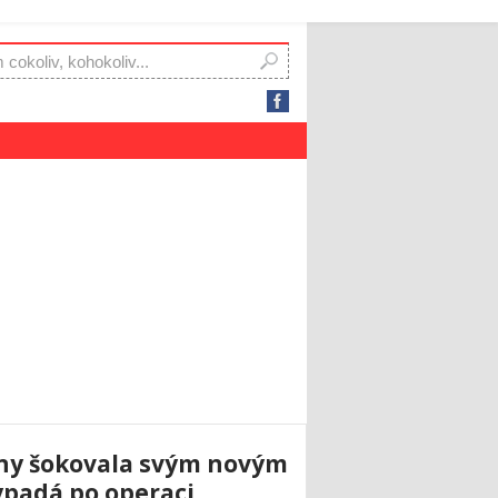
ny šokovala svým novým
ypadá po operaci