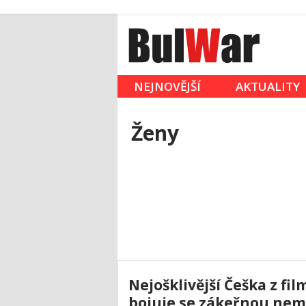
NEJNOVĚJŠÍ
AKTUALITY
Ženy
Nejošklivější Češka z fi
bojuje se zákeřnou nemoc