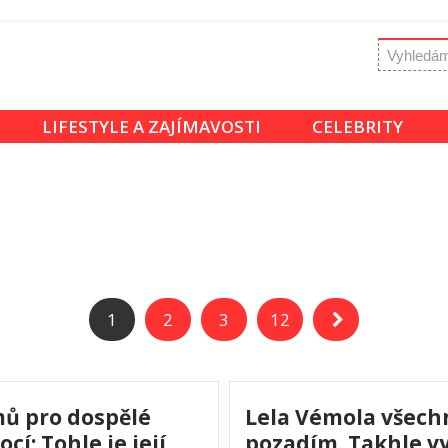
LIFESTYLE A ZAJÍMAVOSTI
CELEBRITY
1
2
3
12
lmů pro dospělé
Lela Vémola všech
í: Tohle je její
pozadím. Takhle v