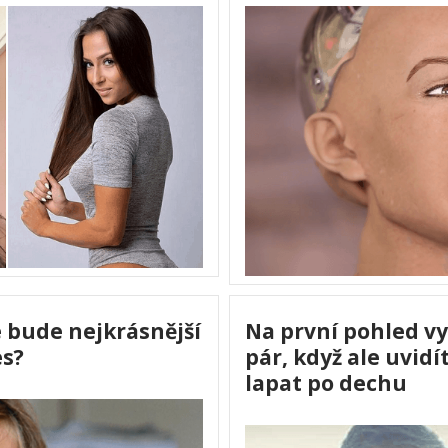
že bude nejkrásnější
Na první pohled vy
es?
pár, když ale uvidí
lapat po dechu