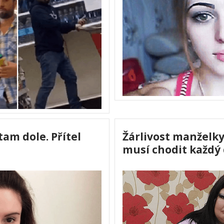
am dole. Přítel
Žárlivost manželk
u
musí chodit každý 