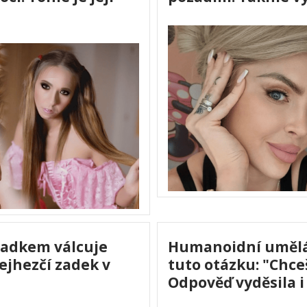
zadkem válcuje
Humanoidní umělá 
ejhezčí zadek v
tuto otázku: "Chceš
Odpověď vyděsila i