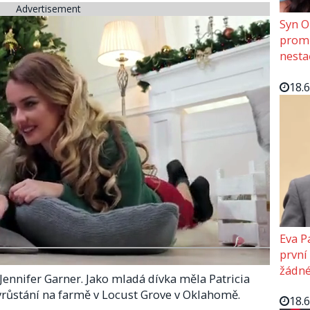
Advertisement
Syn O
promě
nesta
18.
Eva P
první
žádné
Jennifer Garner. Jako mladá dívka měla Patricia
růstání na farmě v Locust Grove v Oklahomě.
18.