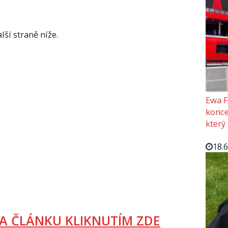
lší straně níže.
Ewa F
konce
který
18.
A ČLÁNKU KLIKNUTÍM ZDE