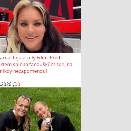
arna dojala celý Eden: Před
rtem splnila fanouškům sen, na
 nikdy nezapomenou!
6.2026
0