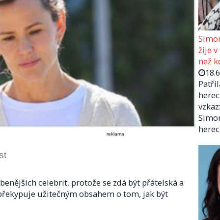
Simon
žije v
než kd
18.
Patři
herec
vzkaz:
Simon
herec
reklama
st
benějších celebrit, protože se zdá být přátelská a
 překypuje užitečným obsahem o tom, jak být