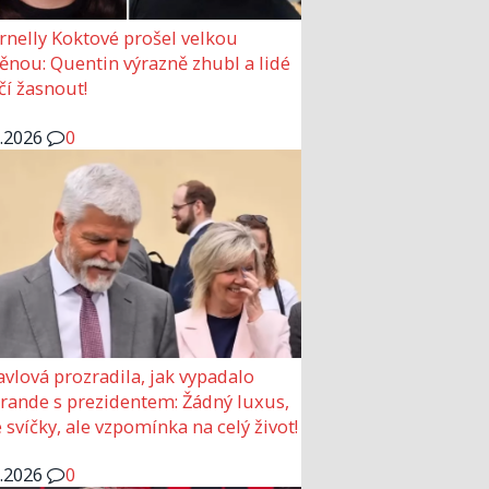
rnelly Koktové prošel velkou
nou: Quentin výrazně zhubl a lidé
čí žasnout!
6.2026
0
avlová prozradila, jak vypadalo
 rande s prezidentem: Žádný luxus,
 svíčky, ale vzpomínka na celý život!
6.2026
0