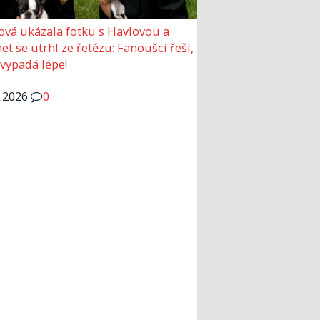
ová ukázala fotku s Havlovou a
et se utrhl ze řetězu: Fanoušci řeší,
 vypadá lépe!
6.2026
0