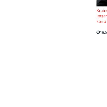
Krain
intern
která
18.