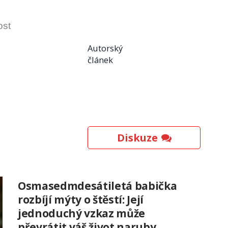
ost
Autorský
článek
Diskuze
Osmasedmdesátiletá babička
rozbíjí mýty o štěstí: Její
jednoduchý vzkaz může
převrátit váš život naruby