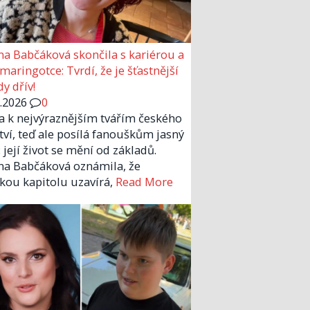
a Babčáková skončila s kariérou a
 maringotce: Tvrdí, že je šťastnější
y dřív!
6.2026
0
la k nejvýraznějším tvářím českého
tví, teď ale posílá fanouškům jasný
 její život se mění od základů.
a Babčáková oznámila, že
kou kapitolu uzavírá,
Read More