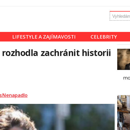
LIFESTYLE A ZAJÍMAVOSTI
CELEBRITY
 rozhodla zachránit historii
mo
sNenapadlo