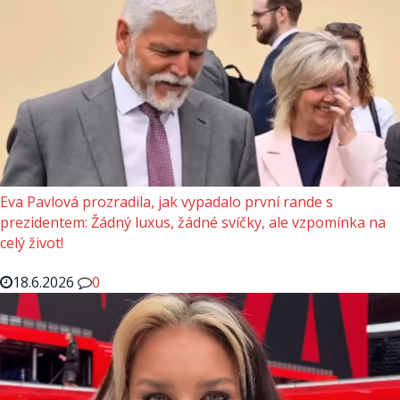
Eva Pavlová prozradila, jak vypadalo první rande s
prezidentem: Žádný luxus, žádné svíčky, ale vzpomínka na
celý život!
18.6.2026
0