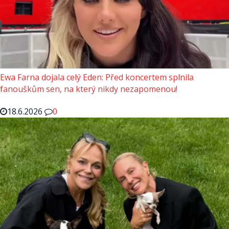
Ewa Farna dojala celý Eden: Před koncertem splnila
fanouškům sen, na který nikdy nezapomenou!
18.6.2026
0