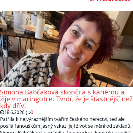
Simona Babčáková skončila s kariérou a
žije v maringotce: Tvrdí, že je šťastnější než
kdy dřív!
18.6.2026
0
Patřila k nejvýraznějším tvářím českého herectví, teď ale
posílá fanouškům jasný vzkaz: její život se mění od základů.
Simona Babčáková oznámila, že hereckou kapitolu uzavírá,