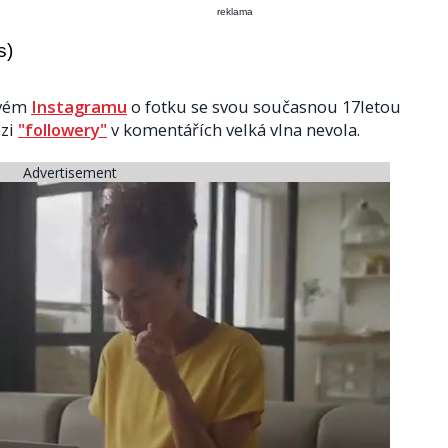
reklama
s)
svém
Instagramu
o fotku se svou současnou 17letou
ezi
"followery"
v komentářích velká vlna nevola.
Advertisement