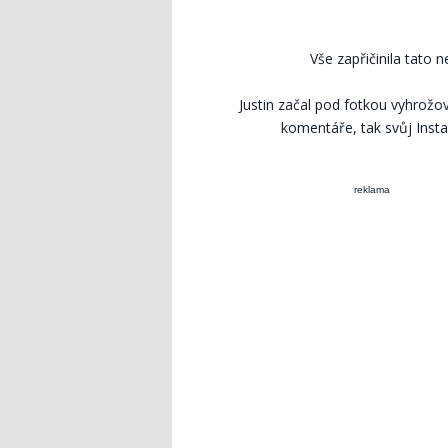
Vše zapřičinila tato n
Justin začal pod fotkou vyhrožo
komentáře, tak svůj Insta
reklama