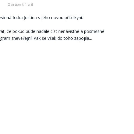
Obrázek 1 z 6
evinná fotka Justina s jeho novou přítelkyní.
vat, že pokud bude nadále číst nenávistné a posměšné
gram zneveřejní! Pak se však do toho zapojila...