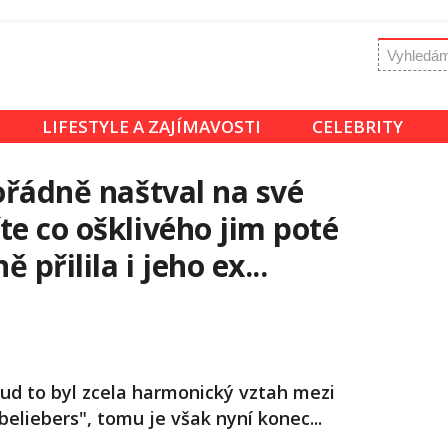
LIFESTYLE A ZAJÍMAVOSTI
CELEBRITY
pořádně naštval na své
te co ošklivého jim poté
 přilila i jeho ex...
sud to byl zcela harmonický vztah mezi
liebers", tomu je však nyní konec...