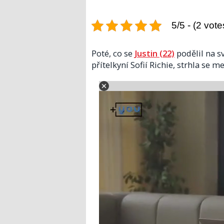
5/5 - (2 vote
Poté, co se
Justin (22)
podělil na 
přítelkyní Sofií Richie, strhla se m