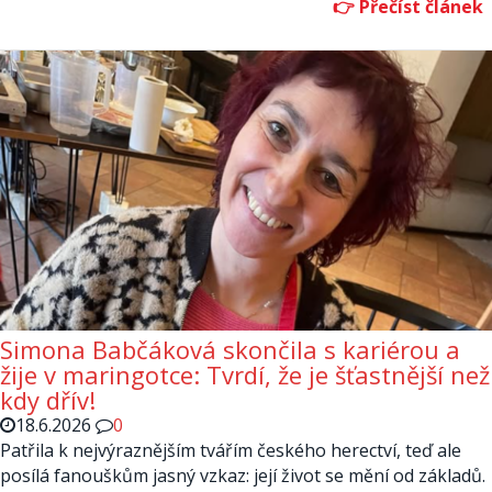
Simona Babčáková skončila s kariérou a
žije v maringotce: Tvrdí, že je šťastnější než
kdy dřív!
18.6.2026
0
Patřila k nejvýraznějším tvářím českého herectví, teď ale
posílá fanouškům jasný vzkaz: její život se mění od základů.