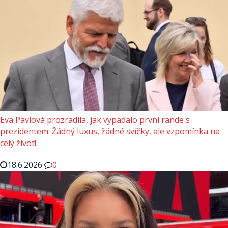
Eva Pavlová prozradila, jak vypadalo první rande s
prezidentem: Žádný luxus, žádné svíčky, ale vzpomínka na
celý život!
18.6.2026
0