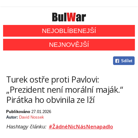
NEJOBLÍBENEJŠÍ
NEJNOVĚJŠÍ
Sdílet
Turek ostře proti Pavlovi:
„Prezident není morální maják.“
Pirátka ho obvinila ze lží
Publikováno
27.01.2026
Autor:
David Nossek
#ŽádnéNicNásNenapadlo
Hashtagy článku: