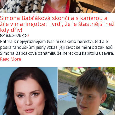
Simona Babčáková skončila s kariérou a
žije v maringotce: Tvrdí, že je šťastnější než
kdy dřív!
18.6.2026
0
Patřila k nejvýraznějším tvářím českého herectví, teď ale
posílá fanouškům jasný vzkaz: její život se mění od základů.
Simona Babčáková oznámila, že hereckou kapitolu uzavírá,
Read More