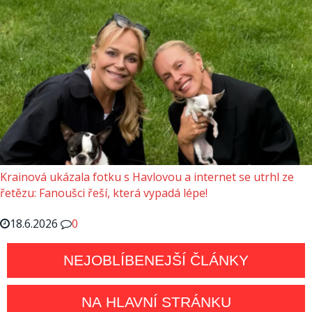
Krainová ukázala fotku s Havlovou a internet se utrhl ze
řetězu: Fanoušci řeší, která vypadá lépe!
18.6.2026
0
NEJOBLÍBENEJŠÍ ČLÁNKY
NA HLAVNÍ STRÁNKU