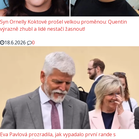
Syn Ornelly Koktové prošel velkou proměnou: Quentin
výrazně zhubl a lidé nestačí žasnout!
18.6.2026
0
Eva Pavlová prozradila, jak vypadalo první rande s