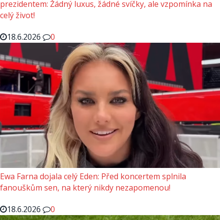
prezidentem: Žádný luxus, žádné svíčky, ale vzpomínka na
celý život!
18.6.2026
0
Ewa Farna dojala celý Eden: Před koncertem splnila
fanouškům sen, na který nikdy nezapomenou!
18.6.2026
0