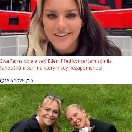
Ewa Farna dojala celý Eden: Před koncertem splnila
fanouškům sen, na který nikdy nezapomenou!
18.6.2026
0