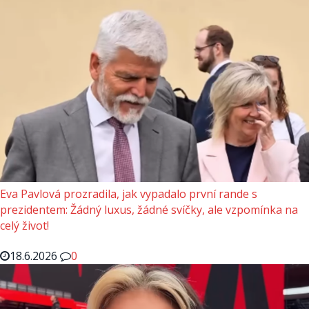
Eva Pavlová prozradila, jak vypadalo první rande s
prezidentem: Žádný luxus, žádné svíčky, ale vzpomínka na
celý život!
18.6.2026
0