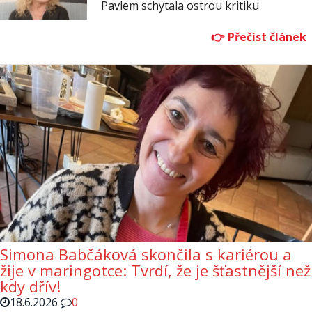
Pavlem schytala ostrou kritiku
Simona Babčáková skončila s kariérou a
žije v maringotce: Tvrdí, že je šťastnější než
kdy dřív!
18.6.2026
0