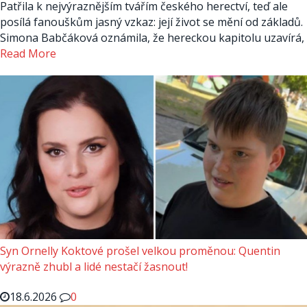
Patřila k nejvýraznějším tvářím českého herectví, teď ale
posílá fanouškům jasný vzkaz: její život se mění od základů.
Simona Babčáková oznámila, že hereckou kapitolu uzavírá,
Read More
Syn Ornelly Koktové prošel velkou proměnou: Quentin
výrazně zhubl a lidé nestačí žasnout!
18.6.2026
0