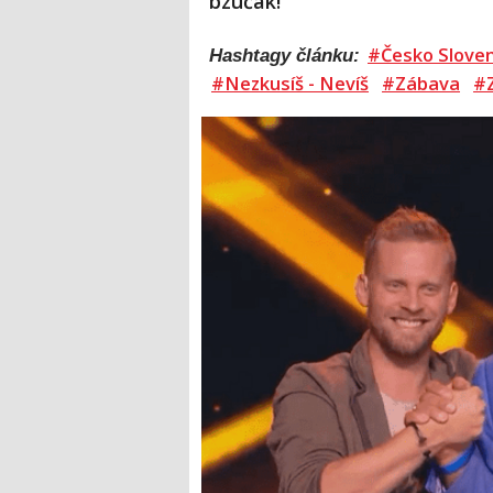
bzučák!
#Česko Slove
Hashtagy článku:
#Nezkusíš - Nevíš
#Zábava
#Z