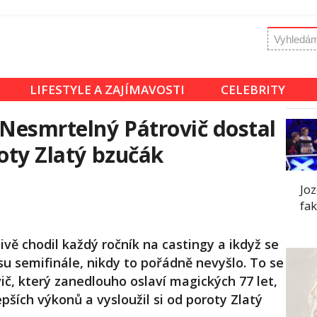
LIFESTYLE A ZAJÍMAVOSTI
CELEBRITY
 Nesmrtelný Pátrovič dostal
roty Zlatý bzučák
Joz
fak
ivě chodil každý ročník na castingy a ikdyž se
su semifinále, nikdy to pořádně nevyšlo. To se
vič, který zanedlouho oslaví magických 77 let,
pších výkonů a vysloužil si od poroty Zlatý