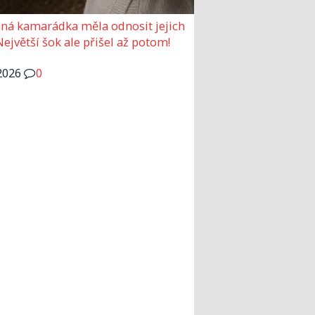
ná kamarádka měla odnosit jejich
Největší šok ale přišel až potom!
2026
0