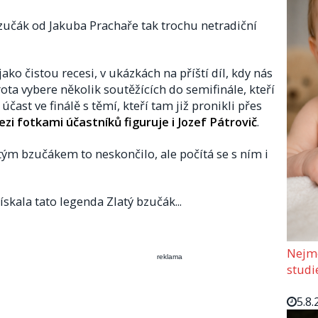
bzučák od Jakuba Prachaře tak trochu netradiční
ko čistou recesi, v ukázkách na příští díl, kdy nás
rota vybere několik soutěžících do semifinále, kteří
účast ve finálě s těmí, kteří tam již pronikli přes
zi fotkami účastníků figuruje i Jozef Pátrovič
.
tým bzučákem to neskončilo, ale počítá se s ním i
ískala tato legenda Zlatý bzučák...
Nejmo
reklama
studi
5.8.