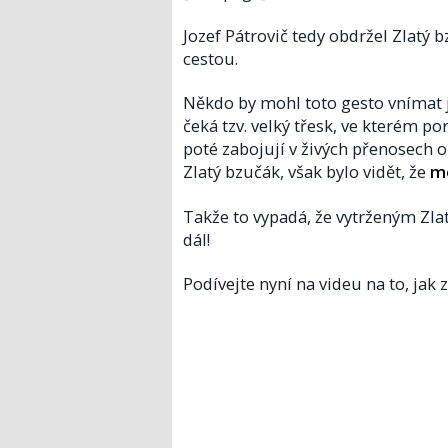
Jozef Pátrovič tedy obdržel Zlatý 
cestou.
Někdo by mohl toto gesto vnímat ja
čeká tzv. velký třesk, ve kterém po
poté zabojují v živých přenosech o 
Zlatý bzučák, však bylo vidět, že
me
Takže to vypadá, že vytrženým Zla
dál!
Podívejte nyní na videu na to, jak z