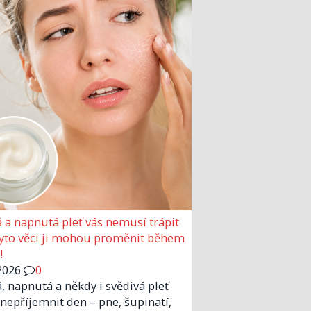
 a napnutá pleť vás nemusí trápit
Tyto věci ji mohou proměnit během
!
2026
0
, napnutá a někdy i svědivá pleť
nepříjemnit den – pne, šupinatí,