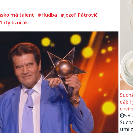
nsko má talent
#Hudba
#Jozef Pátrovič
latý bzučák
Suchá
dál: 
chvíle
5.8.
Suchá
umí z