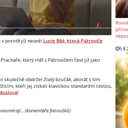
Rovné
příro
nepoz
 v porotě již nesedí
Lucie Bílá, která Pátroviče
5.8.
rachaře, který měl s Pátrovičem čest již jako
on skutečně obdržel Zlatý bzučák, akorát s tím
ícím, kteří jej získali klasickou standardní cestou,
doslova!
neumírají... (komentáře fanoušků)