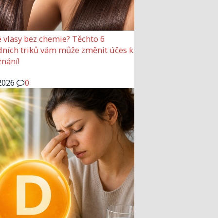
 vlasy bez chemie? Těchto 6
dních triků vám může změnit účes k
nání!
2026
0