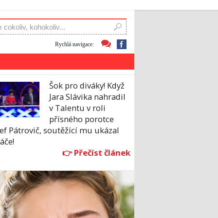
Rychlá navigace:
Šok pro diváky! Když
Jara Slávika nahradil
v Talentu v roli
přísného porotce
ef Pátrovič, soutěžící mu ukázal
áče!