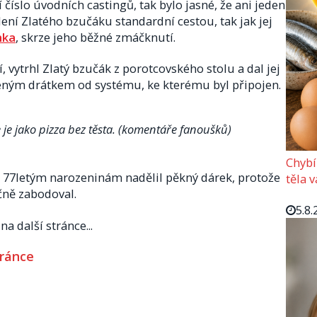
 číslo úvodních castingů, tak bylo jasné, že ani jeden
ení Zlatého bzučáku standardní cestou, tak jak jej
nka
, skrze jeho běžné zmáčknutí.
, vytrhl Zlatý bzučák z porotcovského stolu a dal jej
ženým drátkem od systému, ke kterému byl připojen.
 je jako pizza bez těsta. (komentáře fanoušků)
Chybí
ím 77letým narozeninám nadělil pěkný dárek, protože
těla 
čně zabodoval.
5.8.
a další stránce...
tránce