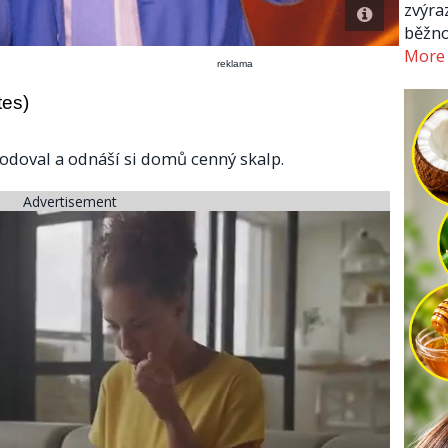
zvýra
běžno
More
reklama
tes)
odoval a odnáší si domů cenný skalp.
Advertisement