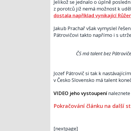
Jelikož se jednalo o úplně poslední
z porotců již nemá možnost k uděl
dostala například vynikající Růže
Jakub Prachař však vymyslel řešení
Pátrovičovi takto napřímo i s utr
ČS má talent bez Pátroviče
Jozef Pátrovič si tak k nastávajíc
v Česko Slovensko má talent kone
VIDEO jeho vystoupení
naleznete n
Pokračování článku na další s
[nextpage]