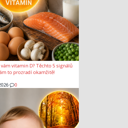
 vám vitamin D? Těchto 5 signálů
vám to prozradí okamžitě!
2026
0