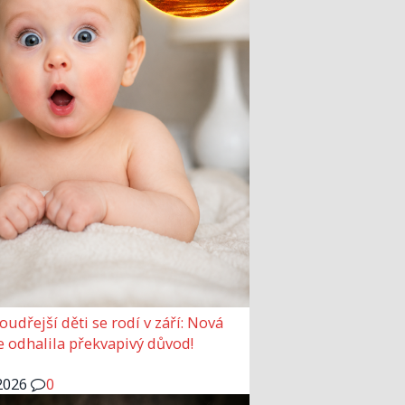
udřejší děti se rodí v září: Nová
e odhalila překvapivý důvod!
2026
0