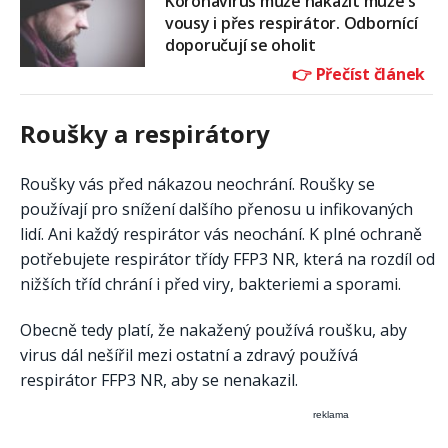
Koronavirus může nakazit muže s
vousy i přes respirátor. Odbornící
doporučují se oholit
Roušky a respirátory
Roušky vás před nákazou neochrání. Roušky se
používají pro snížení dalšího přenosu u infikovaných
lidí. Ani každý respirátor vás neochání. K plné ochraně
potřebujete respirátor třídy FFP3 NR, která na rozdíl od
nižších tříd chrání i před viry, bakteriemi a sporami.
Obecně tedy platí, že nakažený používá roušku, aby
virus dál nešířil mezi ostatní a zdravý používá
respirátor FFP3 NR, aby se nenakazil.
reklama