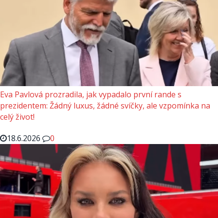
Eva Pavlová prozradila, jak vypadalo první rande s
prezidentem: Žádný luxus, žádné svíčky, ale vzpomínka na
celý život!
18.6.2026
0