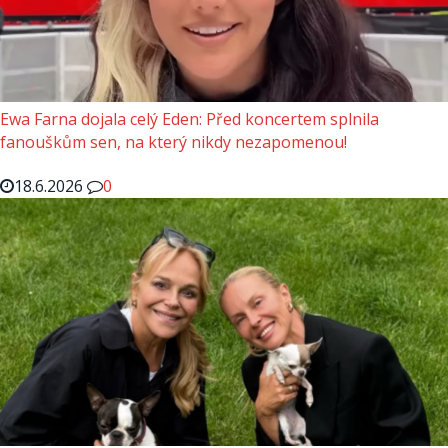
Ewa Farna dojala celý Eden: Před koncertem splnila
fanouškům sen, na který nikdy nezapomenou!
18.6.2026
0