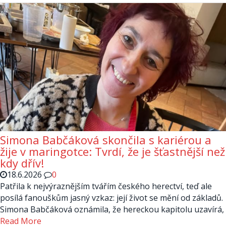
Simona Babčáková skončila s kariérou a
žije v maringotce: Tvrdí, že je šťastnější než
kdy dřív!
18.6.2026
0
Patřila k nejvýraznějším tvářím českého herectví, teď ale
posílá fanouškům jasný vzkaz: její život se mění od základů.
Simona Babčáková oznámila, že hereckou kapitolu uzavírá,
Read More