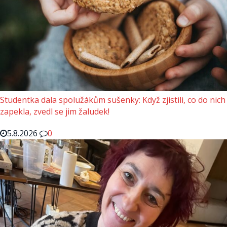
Studentka dala spolužákům sušenky: Když zjistili, co do nich
zapekla, zvedl se jim žaludek!
5.8.2026
0