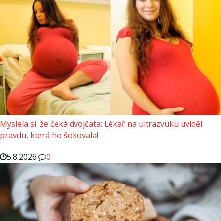
Myslela si, že čeká dvojčata: Lékař na ultrazvuku uviděl
pravdu, která ho šokovala!
5.8.2026
0