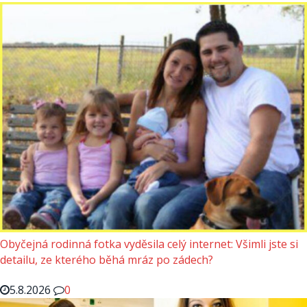
Obyčejná rodinná fotka vyděsila celý internet: Všimli jste si
detailu, ze kterého běhá mráz po zádech?
5.8.2026
0