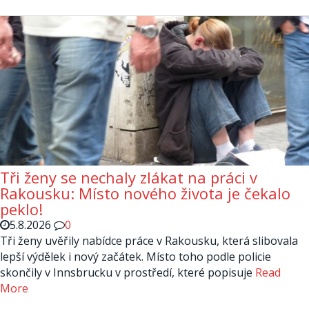
Tři ženy se nechaly zlákat na práci v
Rakousku: Místo nového života je čekalo
peklo!
5.8.2026
0
Tři ženy uvěřily nabídce práce v Rakousku, která slibovala
lepší výdělek i nový začátek. Místo toho podle policie
skončily v Innsbrucku v prostředí, které popisuje
Read
More