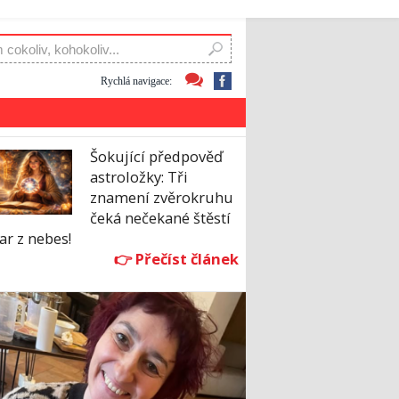
Rychlá navigace:
Šokující předpověď
astroložky: Tři
znamení zvěrokruhu
čeká nečekané štěstí
ar z nebes!