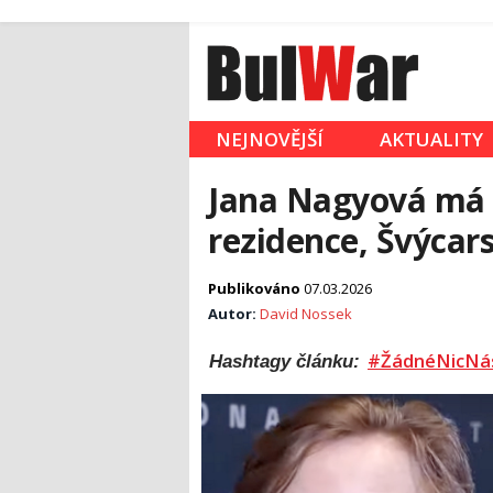
NEJNOVĚJŠÍ
AKTUALITY
Jana Nagyová má p
rezidence, Švýcar
Publikováno
07.03.2026
Autor:
David Nossek
#ŽádnéNicNá
Hashtagy článku: