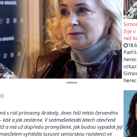
Simon
žije v
než kd
18.
Patři
herec
vzkaz:
Simon
herec
reklama
st
á s rolí princezny Arabely, dnes řeší místo červeného
 kde a jak zestárne. V sedmašedesáti letech otevřeně
tíž a má už dopředu promyšlené, jak budou vypadat její
m manželem vyhlédla luxusní seniorskou rezidenci ve