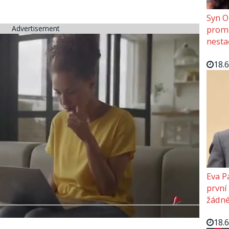
Syn O
Advertisement
promě
nesta
18.
Eva P
první
žádné
18.