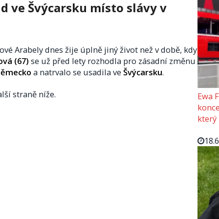
id ve Švýcarsku místo slávy v
é Arabely dnes žije úplně jiný život než v době, kdy
vá (67)
se už před lety rozhodla pro zásadní změnu
ěmecko
a natrvalo se usadila ve
Švýcarsku
.
lší straně níže.
Ewa F
konce
který
18.