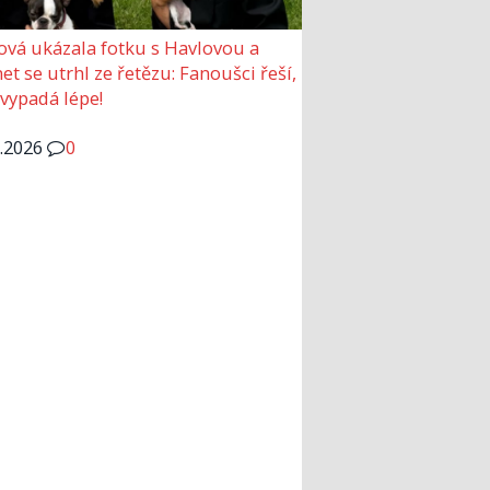
ová ukázala fotku s Havlovou a
et se utrhl ze řetězu: Fanoušci řeší,
 vypadá lépe!
6.2026
0