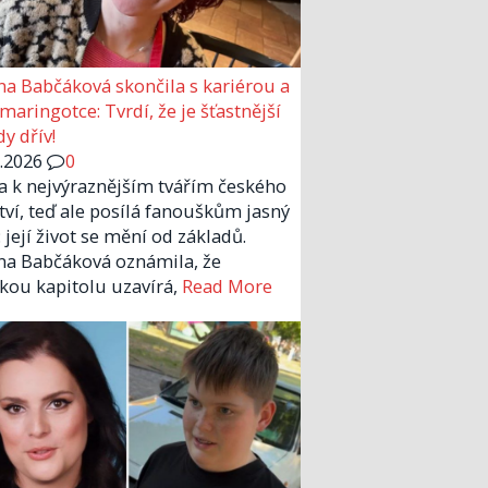
a Babčáková skončila s kariérou a
 maringotce: Tvrdí, že je šťastnější
y dřív!
6.2026
0
la k nejvýraznějším tvářím českého
tví, teď ale posílá fanouškům jasný
 její život se mění od základů.
a Babčáková oznámila, že
kou kapitolu uzavírá,
Read More