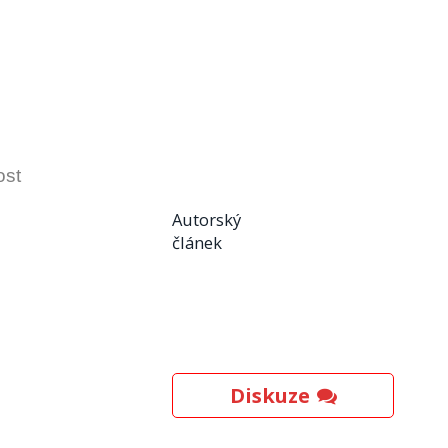
ost
Autorský
článek
Diskuze