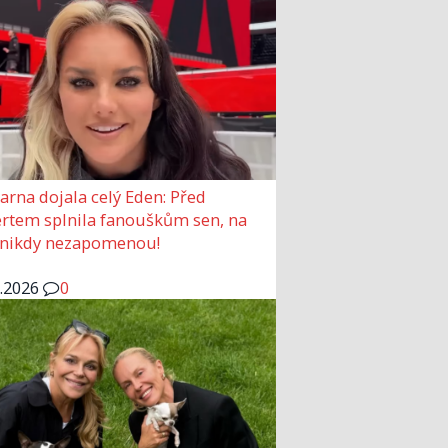
arna dojala celý Eden: Před
rtem splnila fanouškům sen, na
 nikdy nezapomenou!
6.2026
0