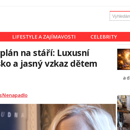
LIFESTYLE A ZAJÍMAVOSTI
CELEBRITY
lán na stáří: Luxusní
sko a jasný vzkaz dětem
a d
sNenapadlo