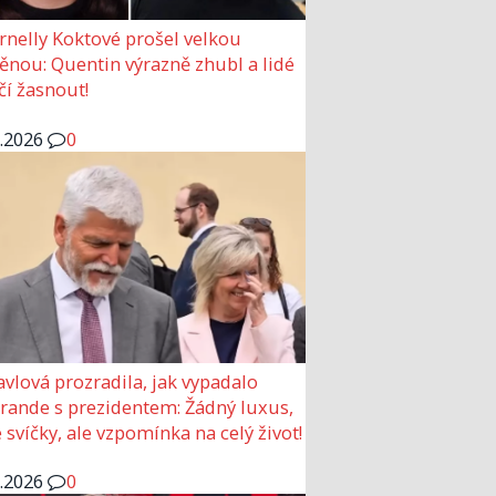
rnelly Koktové prošel velkou
nou: Quentin výrazně zhubl a lidé
čí žasnout!
6.2026
0
avlová prozradila, jak vypadalo
 rande s prezidentem: Žádný luxus,
 svíčky, ale vzpomínka na celý život!
6.2026
0