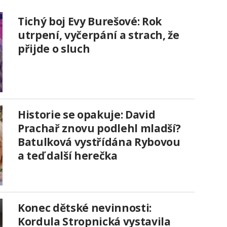
Tichý boj Evy Burešové: Rok
utrpení, vyčerpání a strach, že
přijde o sluch
Historie se opakuje: David
Prachař znovu podlehl mladší?
Batulková vystřídána Rybovou
a teď další herečka
Konec dětské nevinnosti:
Kordula Stropnická vystavila