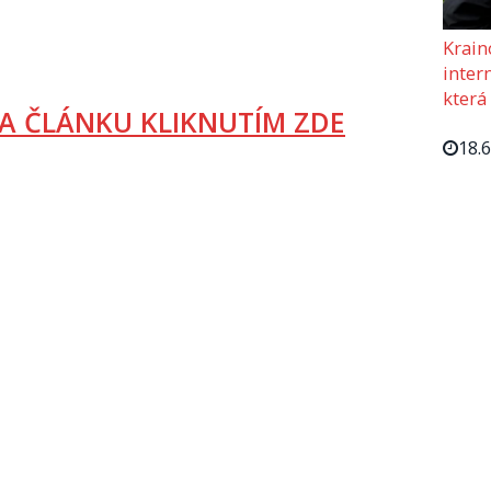
Krain
intern
která
A ČLÁNKU KLIKNUTÍM ZDE
18.