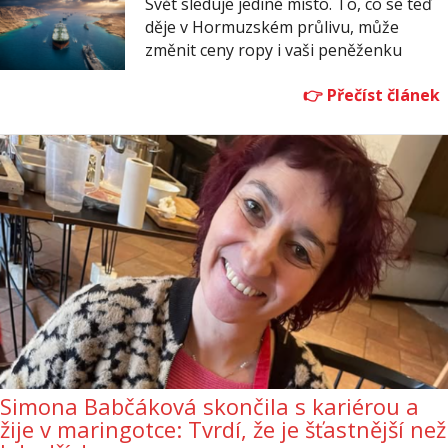
Svět sleduje jediné místo. To, co se teď
děje v Hormuzském průlivu, může
změnit ceny ropy i vaši peněženku
Simona Babčáková skončila s kariérou a
žije v maringotce: Tvrdí, že je šťastnější než