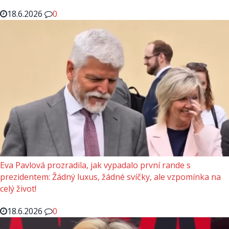
18.6.2026
0
Eva Pavlová prozradila, jak vypadalo první rande s
prezidentem: Žádný luxus, žádné svíčky, ale vzpomínka na
celý život!
18.6.2026
0