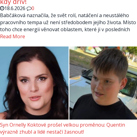
kdy dřív!
18.6.2026
0
Babčáková naznačila, že svět rolí, natáčení a neustálého
pracovního tempa už není středobodem jejího života. Místo
toho chce energii věnovat oblastem, které ji v posledních
Read More
Syn Ornelly Koktové prošel velkou proměnou: Quentin
výrazně zhubl a lidé nestačí žasnout!