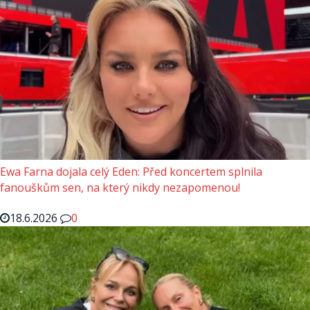
Ewa Farna dojala celý Eden: Před koncertem splnila
fanouškům sen, na který nikdy nezapomenou!
18.6.2026
0