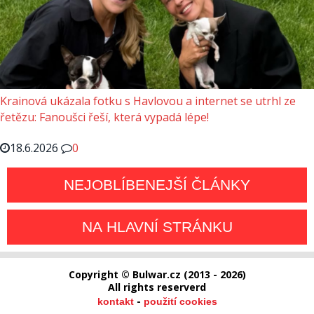
Krainová ukázala fotku s Havlovou a internet se utrhl ze
řetězu: Fanoušci řeší, která vypadá lépe!
18.6.2026
0
NEJOBLÍBENEJŠÍ ČLÁNKY
NA HLAVNÍ STRÁNKU
Copyright © Bulwar.cz (2013 - 2026)
All rights reserverd
-
kontakt
použití cookies