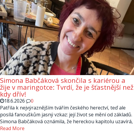
Simona Babčáková skončila s kariérou a
žije v maringotce: Tvrdí, že je šťastnější než
kdy dřív!
18.6.2026
0
Patřila k nejvýraznějším tvářím českého herectví, teď ale
posílá fanouškům jasný vzkaz: její život se mění od základů.
Simona Babčáková oznámila, že hereckou kapitolu uzavírá,
Read More