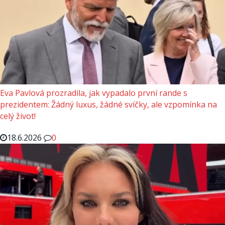
Eva Pavlová prozradila, jak vypadalo první rande s
prezidentem: Žádný luxus, žádné svíčky, ale vzpomínka na
celý život!
18.6.2026
0