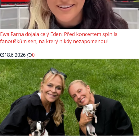
Ewa Farna dojala celý Eden: Před koncertem splnila
fanouškům sen, na který nikdy nezapomenou!
18.6.2026
0