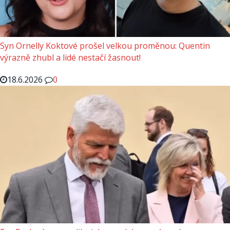
Syn Ornelly Koktové prošel velkou proměnou: Quentin
výrazně zhubl a lidé nestačí žasnout!
18.6.2026
0