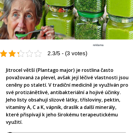
reklama
2.3/5 - (3 votes)
​Jitrocel větší (Plantago major) je rostlina často
považovaná za plevel, avšak její léčivé vlastnosti jsou
ceněny po staletí. V tradiční medicíně je využíván pro
své protizánětlivé, antibakteriální a hojivé účinky.
Jeho listy obsahují slizové látky, třísloviny, pektin,
vitamíny A, C a K, vápník, draslík a další minerály,
které přispívají k jeho širokému terapeutickému
využití.​