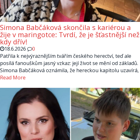
Simona Babčáková skončila s kariérou a
žije v maringotce: Tvrdí, že je šťastnější než
kdy dřív!
18.6.2026
0
Patřila k nejvýraznějším tvářím českého herectví, teď ale
posílá fanouškům jasný vzkaz: její život se mění od základů.
Simona Babčáková oznámila, že hereckou kapitolu uzavírá,
Read More