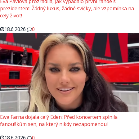
Eva Pavlová prozradila, jak vypadalo první rande s
prezidentem: Žádný luxus, žádné svíčky, ale vzpomínka na
celý život!
18.6.2026
0
Ewa Farna dojala celý Eden: Před koncertem splnila
fanouškům sen, na který nikdy nezapomenou!
18.6.2026
0