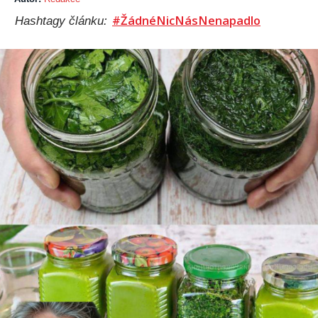
#ŽádnéNicNásNenapadlo
Hashtagy článku: