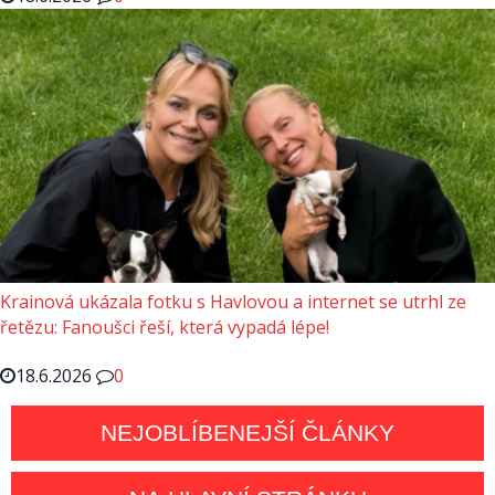
Krainová ukázala fotku s Havlovou a internet se utrhl ze
řetězu: Fanoušci řeší, která vypadá lépe!
18.6.2026
0
NEJOBLÍBENEJŠÍ ČLÁNKY