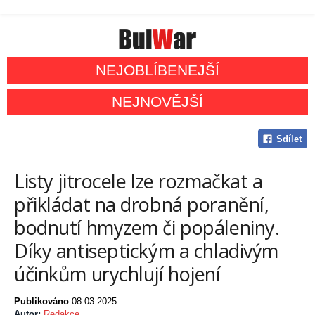
NEJOBLÍBENEJŠÍ
NEJNOVĚJŠÍ
Sdílet
Listy jitrocele lze rozmačkat a
přikládat na drobná poranění,
bodnutí hmyzem či popáleniny.
Díky antiseptickým a chladivým
účinkům urychlují hojení
Publikováno
08.03.2025
Autor:
Redakce