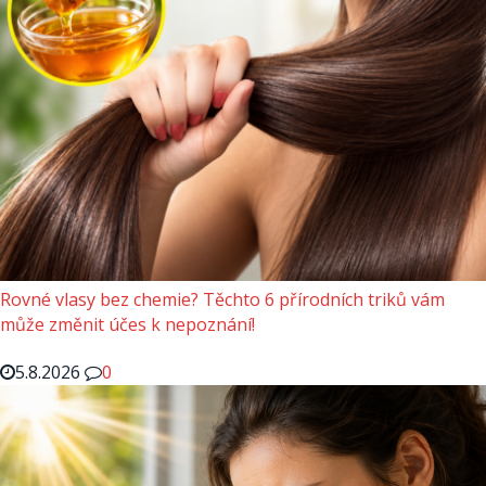
Rovné vlasy bez chemie? Těchto 6 přírodních triků vám
může změnit účes k nepoznání!
5.8.2026
0