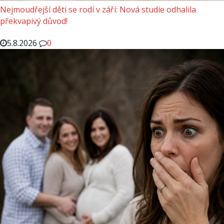
Nejmoudřejší děti se rodí v září: Nová studie odhalila
překvapivý důvod!
5.8.2026
0