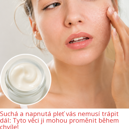
Suchá a napnutá pleť vás nemusí trápit
dál: Tyto věci ji mohou proměnit během
chvíle!