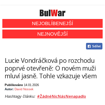
NEJOBLÍBENEJŠÍ
NEJNOVĚJŠÍ
Sdílet
Lucie Vondráčková po rozchodu
poprvé otevřeně: O novém muži
mluví jasně. Tohle vzkazuje všem
Publikováno
14.01.2026
Autor:
David Nossek
#ŽádnéNicNásNenapadlo
Hashtagy článku: