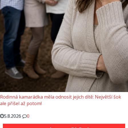
Rodinná kamarádka měla odnosit jejich dítě: Největší šok
ale přišel až potom!
5.8.2026
0