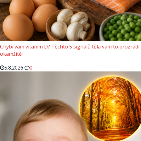
Chybí vám vitamin D? Těchto 5 signálů těla vám to prozradí
okamžitě!
5.8.2026
0