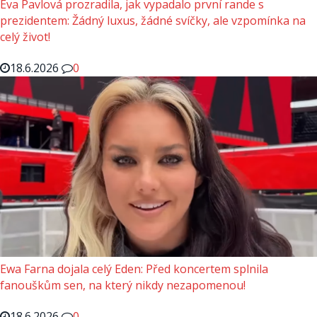
Eva Pavlová prozradila, jak vypadalo první rande s
prezidentem: Žádný luxus, žádné svíčky, ale vzpomínka na
celý život!
18.6.2026
0
Ewa Farna dojala celý Eden: Před koncertem splnila
fanouškům sen, na který nikdy nezapomenou!
18.6.2026
0