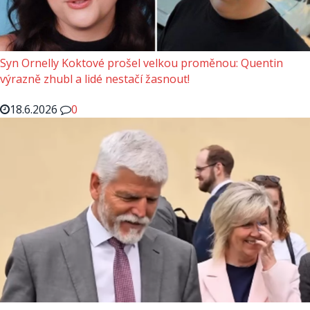
Syn Ornelly Koktové prošel velkou proměnou: Quentin
výrazně zhubl a lidé nestačí žasnout!
18.6.2026
0