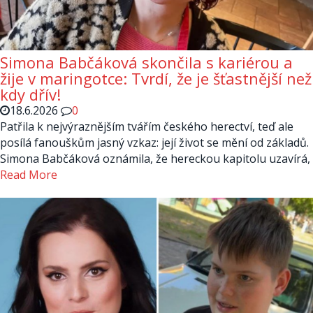
Simona Babčáková skončila s kariérou a
žije v maringotce: Tvrdí, že je šťastnější než
kdy dřív!
18.6.2026
0
Patřila k nejvýraznějším tvářím českého herectví, teď ale
posílá fanouškům jasný vzkaz: její život se mění od základů.
Simona Babčáková oznámila, že hereckou kapitolu uzavírá,
Read More