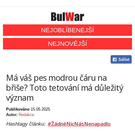
NEJOBLÍBENEJŠÍ
NEJNOVĚJŠÍ
Sdílet
Má váš pes modrou čáru na
břiše? Toto tetování má důležitý
význam
Publikováno
15.05.2025
Autor:
Redakce
#ŽádnéNicNásNenapadlo
Hashtagy článku: