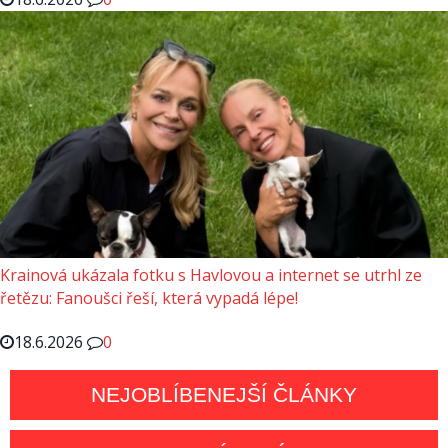
Krainová ukázala fotku s Havlovou a internet se utrhl ze
řetězu: Fanoušci řeší, která vypadá lépe!
18.6.2026
0
NEJOBLÍBENEJŠÍ ČLÁNKY