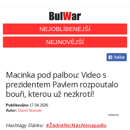
NEJOBLÍBENEJŠÍ
NEJNOVĚJŠÍ
Sdílet
Macinka pod palbou: Video s
prezidentem Pavlem rozpoutalo
bouři, kterou už nezkrotí!
Publikováno
17.04.2026
Autor:
David Nossek
reklama
#ŽádnéNicNásNenapadlo
Hashtagy článku: