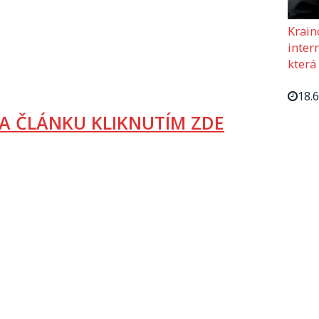
Krain
intern
která
18.
A ČLÁNKU KLIKNUTÍM ZDE