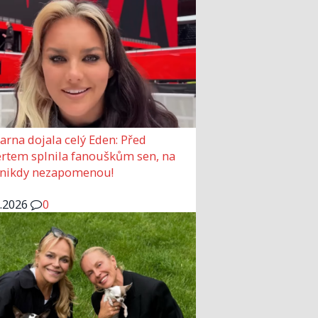
arna dojala celý Eden: Před
rtem splnila fanouškům sen, na
 nikdy nezapomenou!
6.2026
0