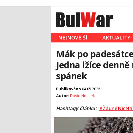
NEJNOVĚJŠÍ
AKTUALITY
Mák po padesátce 
Jedna lžíce denně 
spánek
Publikováno
04.05.2026
Autor:
David Nossek
#ŽádnéNicNá
Hashtagy článku: