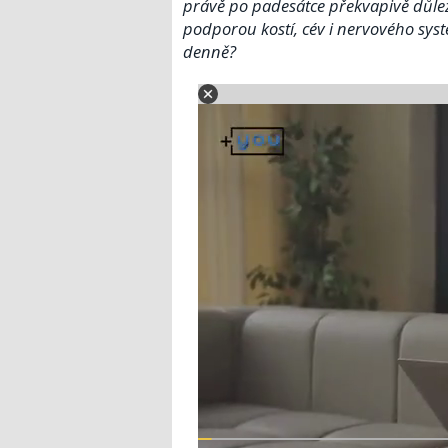
právě po padesátce překvapivě důleži
podporou kostí, cév i nervového syst
denně?