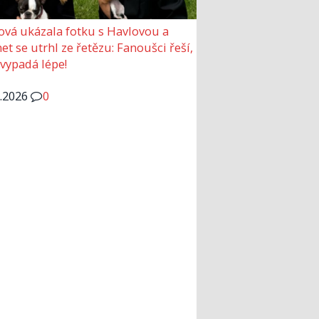
ová ukázala fotku s Havlovou a
et se utrhl ze řetězu: Fanoušci řeší,
 vypadá lépe!
6.2026
0