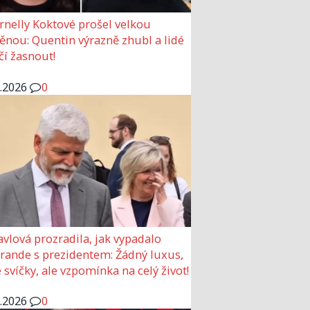
rnelly Koktové prošel velkou
nou: Quentin výrazně zhubl a lidé
čí žasnout!
6.2026
0
avlová prozradila, jak vypadalo
 rande s prezidentem: Žádný luxus,
 svíčky, ale vzpomínka na celý život!
6.2026
0