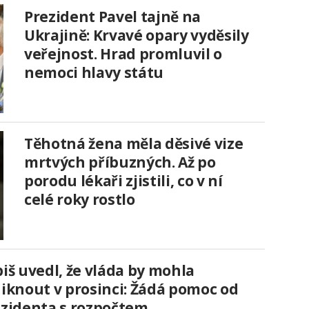
Prezident Pavel tajně na
Ukrajině: Krvavé opary vyděsily
veřejnost. Hrad promluvil o
nemoci hlavy státu
Těhotná žena měla děsivé vize
mrtvých příbuzných. Až po
porodu lékaři zjistili, co v ní
celé roky rostlo
iš uvedl, že vláda by mohla
iknout v prosinci: Žádá pomoc od
zidenta s rozpočtem