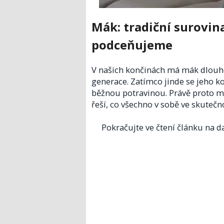
Mák: tradiční surovin
podceňujeme
V našich končinách má mák dlouho
generace. Zatímco jinde se jeho k
běžnou potravinou. Právě proto mů
řeší, co všechno v sobě ve skutečn
Pokračujte ve čtení článku na da