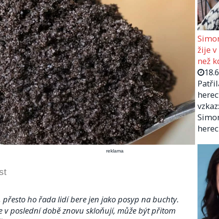
Simon
žije v
než kd
18.
Patři
herec
vzkaz:
Simon
herec
reklama
st
, přesto ho řada lidí bere jen jako posyp na buchty.
e v poslední době znovu skloňují, může být přitom