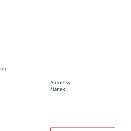
ost
Autorský
článek