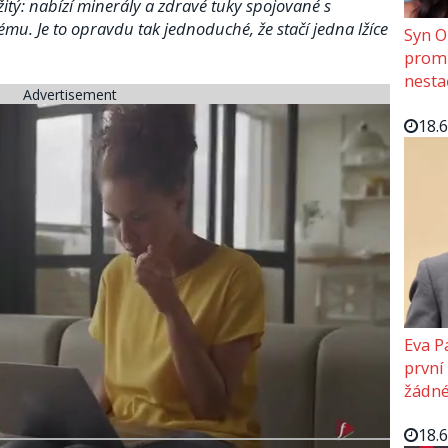
tý: nabízí minerály a zdravé tuky spojované s
ému. Je to opravdu tak jednoduché, že stačí jedna lžíce
Syn O
promě
nesta
Advertisement
18.
Eva P
první
žádné
18.