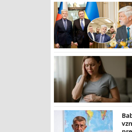
Bab
vzn
pre