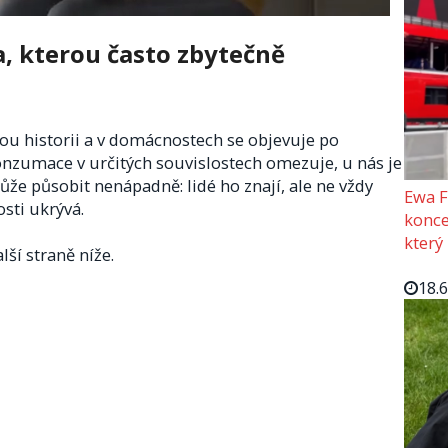
a, kterou často zbytečně
u historii a v domácnostech se objevuje po
onzumace v určitých souvislostech omezuje, u nás je
že působit nenápadně: lidé ho znají, ale ne vždy
Ewa F
osti ukrývá.
konce
který
lší straně níže.
18.