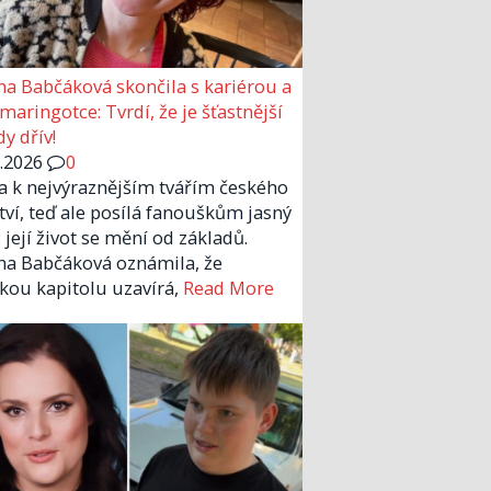
a Babčáková skončila s kariérou a
 maringotce: Tvrdí, že je šťastnější
y dřív!
6.2026
0
la k nejvýraznějším tvářím českého
tví, teď ale posílá fanouškům jasný
 její život se mění od základů.
a Babčáková oznámila, že
kou kapitolu uzavírá,
Read More