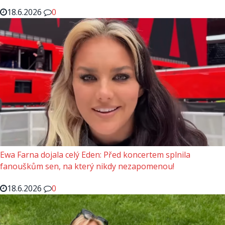
18.6.2026
0
Ewa Farna dojala celý Eden: Před koncertem splnila
fanouškům sen, na který nikdy nezapomenou!
18.6.2026
0