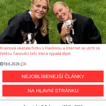
Krainová ukázala fotku s Havlovou a internet se utrhl ze
řetězu: Fanoušci řeší, která vypadá lépe!
18.6.2026
0
NEJOBLÍBENEJŠÍ ČLÁNKY
NA HLAVNÍ STRÁNKU