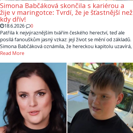
Simona Babčáková skončila s kariérou a
žije v maringotce: Tvrdí, že je šťastnější než
kdy dřív!
18.6.2026
0
Patřila k nejvýraznějším tvářím českého herectví, teď ale
posílá fanouškům jasný vzkaz: její život se mění od základů.
Simona Babčáková oznámila, že hereckou kapitolu uzavírá,
Read More