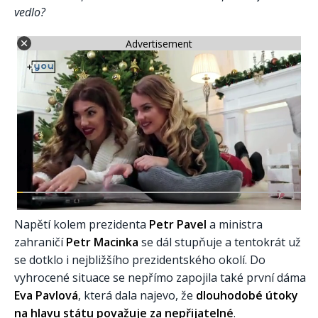
vedlo?
Advertisement
Napětí kolem prezidenta
Petr Pavel
a ministra
zahraničí
Petr Macinka
se dál stupňuje a tentokrát už
se dotklo i nejbližšího prezidentského okolí. Do
vyhrocené situace se nepřímo zapojila také první dáma
Eva Pavlová
, která dala najevo, že
dlouhodobé útoky
na hlavu státu považuje za nepřijatelné
.