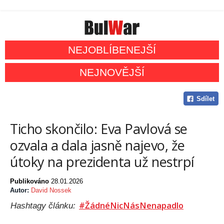
NEJOBLÍBENEJŠÍ
NEJNOVĚJŠÍ
Sdílet
Ticho skončilo: Eva Pavlová se
ozvala a dala jasně najevo, že
útoky na prezidenta už nestrpí
Publikováno
28.01.2026
Autor:
David Nossek
#ŽádnéNicNásNenapadlo
Hashtagy článku: