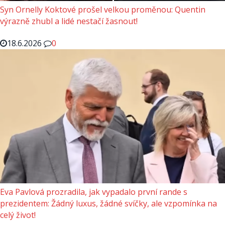
Syn Ornelly Koktové prošel velkou proměnou: Quentin
výrazně zhubl a lidé nestačí žasnout!
18.6.2026
0
Eva Pavlová prozradila, jak vypadalo první rande s
prezidentem: Žádný luxus, žádné svíčky, ale vzpomínka na
celý život!