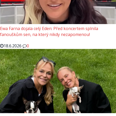
Ewa Farna dojala celý Eden: Před koncertem splnila
fanouškům sen, na který nikdy nezapomenou!
18.6.2026
0