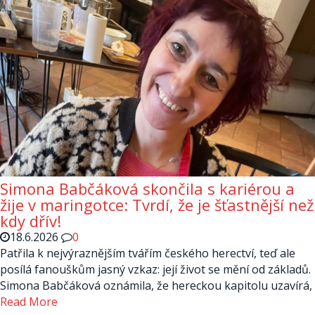
Simona Babčáková skončila s kariérou a
žije v maringotce: Tvrdí, že je šťastnější než
kdy dřív!
18.6.2026
0
Patřila k nejvýraznějším tvářím českého herectví, teď ale
posílá fanouškům jasný vzkaz: její život se mění od základů.
Simona Babčáková oznámila, že hereckou kapitolu uzavírá,
Read More