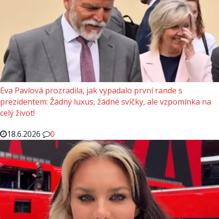
Eva Pavlová prozradila, jak vypadalo první rande s
prezidentem: Žádný luxus, žádné svíčky, ale vzpomínka na
celý život!
18.6.2026
0