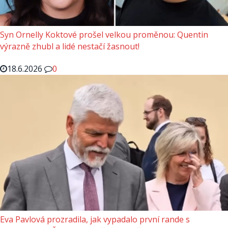
Syn Ornelly Koktové prošel velkou proměnou: Quentin
výrazně zhubl a lidé nestačí žasnout!
18.6.2026
0
Eva Pavlová prozradila, jak vypadalo první rande s