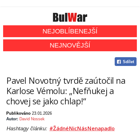
NEJOBLÍBENEJŠÍ
NEJNOVĚJŠÍ
Sdílet
Pavel Novotný tvrdě zaútočil na
Karlose Vémolu: „Nefňukej a
chovej se jako chlap!“
Publikováno
23.01.2026
Autor:
David Nossek
#ŽádnéNicNásNenapadlo
Hashtagy článku: