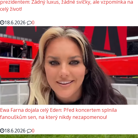
prezidentem: Žádný luxus, žádné svíčky, ale vzpomínka na
celý život!
18.6.2026
0
Ewa Farna dojala celý Eden: Před koncertem splnila
fanouškům sen, na který nikdy nezapomenou!
18.6.2026
0