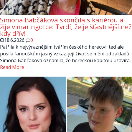
Simona Babčáková skončila s kariérou a
žije v maringotce: Tvrdí, že je šťastnější než
kdy dřív!
18.6.2026
0
Patřila k nejvýraznějším tvářím českého herectví, teď ale
posílá fanouškům jasný vzkaz: její život se mění od základů.
Simona Babčáková oznámila, že hereckou kapitolu uzavírá,
Read More