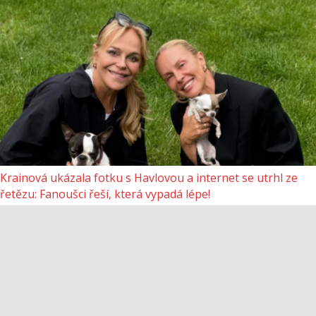
Krainová ukázala fotku s Havlovou a internet se utrhl ze
řetězu: Fanoušci řeší, která vypadá lépe!
18.6.2026
0
NEJOBLÍBENEJŠÍ ČLÁNKY
NA HLAVNÍ STRÁNKU