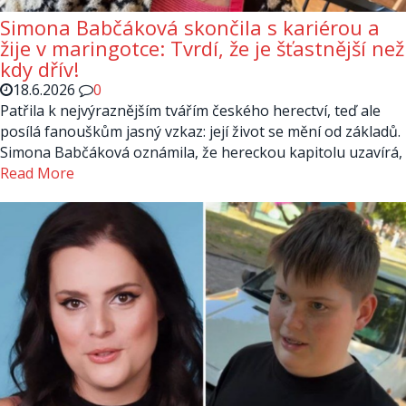
Simona Babčáková skončila s kariérou a
žije v maringotce: Tvrdí, že je šťastnější než
kdy dřív!
18.6.2026
0
Patřila k nejvýraznějším tvářím českého herectví, teď ale
posílá fanouškům jasný vzkaz: její život se mění od základů.
Simona Babčáková oznámila, že hereckou kapitolu uzavírá,
Read More