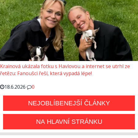
Krainová ukázala fotku s Havlovou a internet se utrhl ze
řetězu: Fanoušci řeší, která vypadá lépe!
18.6.2026
0
NEJOBLÍBENEJŠÍ ČLÁNKY
NA HLAVNÍ STRÁNKU