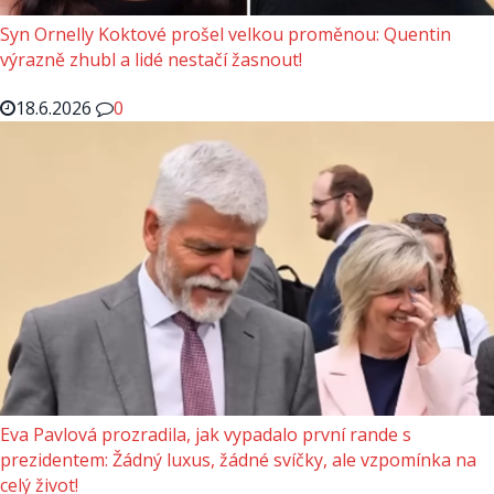
Syn Ornelly Koktové prošel velkou proměnou: Quentin
výrazně zhubl a lidé nestačí žasnout!
18.6.2026
0
Eva Pavlová prozradila, jak vypadalo první rande s
prezidentem: Žádný luxus, žádné svíčky, ale vzpomínka na
celý život!