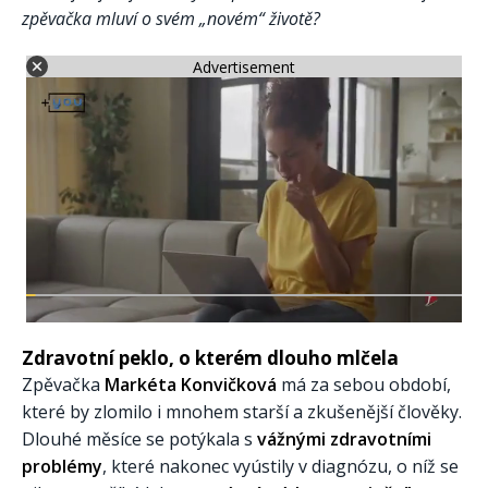
zpěvačka mluví o svém „novém“ životě?
Advertisement
Zdravotní peklo, o kterém dlouho mlčela
Zpěvačka
Markéta Konvičková
má za sebou období,
které by zlomilo i mnohem starší a zkušenější člověky.
Dlouhé měsíce se potýkala s
vážnými zdravotními
problémy
, které nakonec vyústily v diagnózu, o níž se