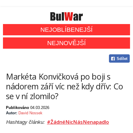
NEJOBLÍBENEJŠÍ
NEJNOVĚJŠÍ
Sdílet
Markéta Konvičková po boji s
nádorem září víc než kdy dřív: Co
se v ní zlomilo?
Publikováno
04.03.2026
Autor:
David Nossek
#ŽádnéNicNásNenapadlo
Hashtagy článku: