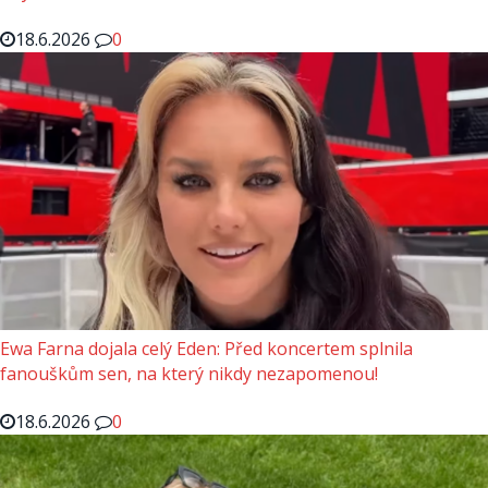
18.6.2026
0
Ewa Farna dojala celý Eden: Před koncertem splnila
fanouškům sen, na který nikdy nezapomenou!
18.6.2026
0