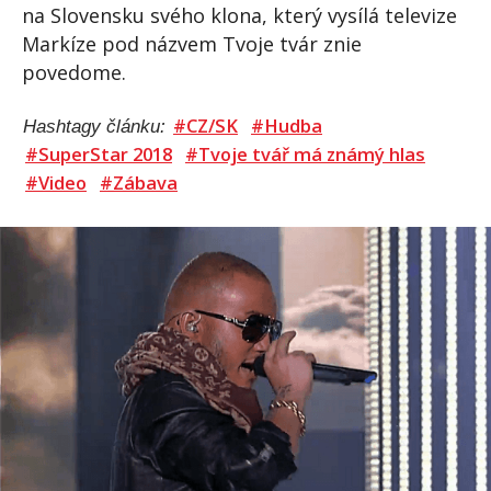
na Slovensku svého klona, který vysílá televize
Markíze pod názvem Tvoje tvár znie
povedome.
#CZ/SK
#Hudba
Hashtagy článku:
#SuperStar 2018
#Tvoje tvář má známý hlas
#Video
#Zábava