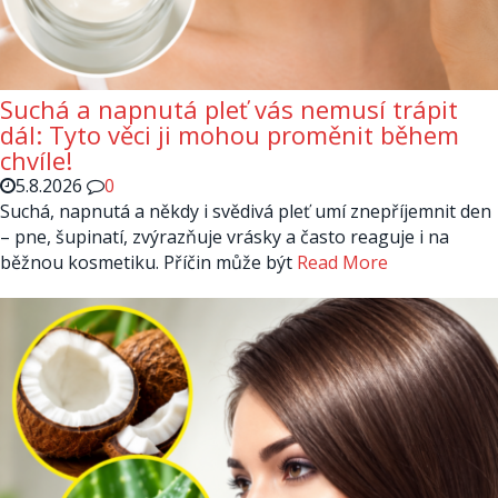
Suchá a napnutá pleť vás nemusí trápit
dál: Tyto věci ji mohou proměnit během
chvíle!
5.8.2026
0
Suchá, napnutá a někdy i svědivá pleť umí znepříjemnit den
– pne, šupinatí, zvýrazňuje vrásky a často reaguje i na
běžnou kosmetiku. Příčin může být
Read More