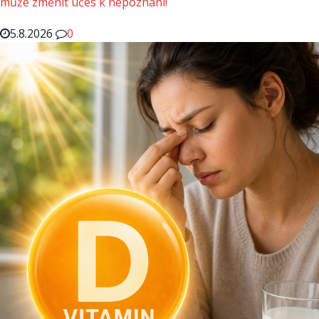
může změnit účes k nepoznání!
5.8.2026
0