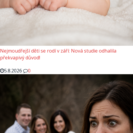
Nejmoudřejší děti se rodí v září: Nová studie odhalila
překvapivý důvod!
5.8.2026
0