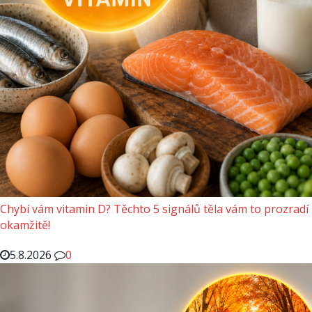
Chybí vám vitamin D? Těchto 5 signálů těla vám to prozradí
okamžitě!
5.8.2026
0