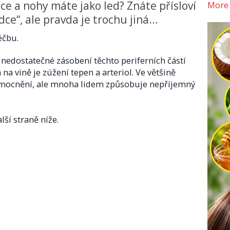
ce a nohy máte jako led? Znáte přísloví
More
e“, ale pravda je trochu jiná...
éčbu.
nedostatečné zásobení těchto periferních částí
na vině je zúžení tepen a arteriol. Ve většině
emocnění, ale mnoha lidem způsobuje nepříjemný
lší straně níže.