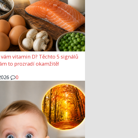
 vám vitamin D? Těchto 5 signálů
vám to prozradí okamžitě!
2026
0