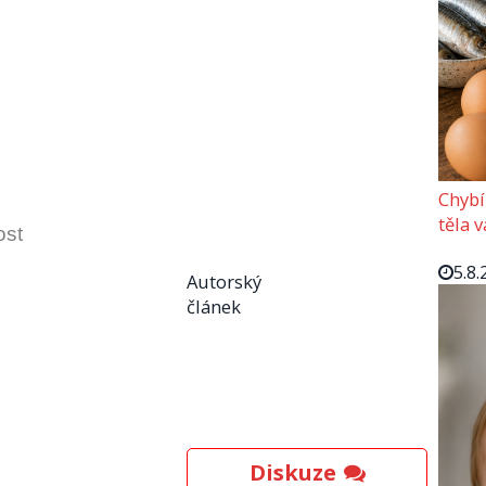
Chybí
těla 
ost
5.8.
Autorský
článek
Diskuze