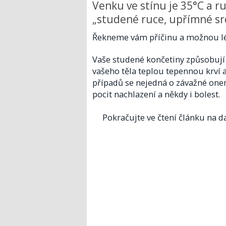
Venku ve stínu je 35°C a ru
„studené ruce, upřímné srdc
Řekneme vám příčinu a možnou l
Vaše studené končetiny způsobují 
vašeho těla teplou tepennou krví a 
případů se nejedná o závažné on
pocit nachlazení a někdy i bolest.
Pokračujte ve čtení článku na da