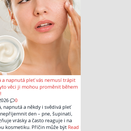
 a napnutá pleť vás nemusí trápit
Tyto věci ji mohou proměnit během
!
2026
0
, napnutá a někdy i svědivá pleť
nepříjemnit den – pne, šupinatí,
zňuje vrásky a často reaguje i na
u kosmetiku. Příčin může být
Read