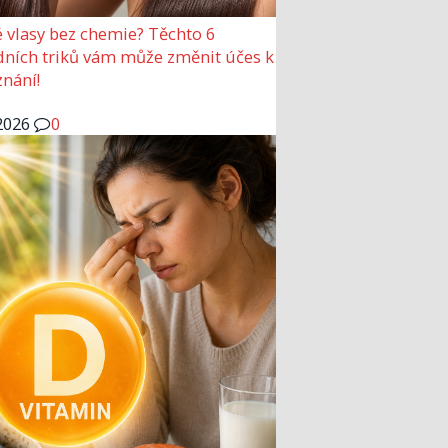
 vlasy bez chemie? Těchto 6
dních triků vám může změnit účes k
nání!
2026
0