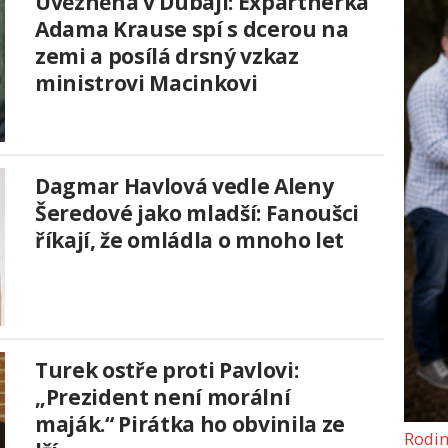
Uvězněná v Dubaji: Expartnerka
Adama Krause spí s dcerou na
zemi a posílá drsný vzkaz
ministrovi Macinkovi
Dagmar Havlová vedle Aleny
Šeredové jako mladší: Fanoušci
říkají, že omládla o mnoho let
Turek ostře proti Pavlovi:
„Prezident není morální
maják.“ Pirátka ho obvinila ze
Rodin