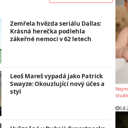
Zemřela hvězda seriálu Dallas:
Krásná herečka podlehla
zákeřné nemoci v 62 letech
Leoš Mareš vypadá jako Patrick
Swayze: Okouzlující nový účes a
Nejmo
styl
studi
5.8.