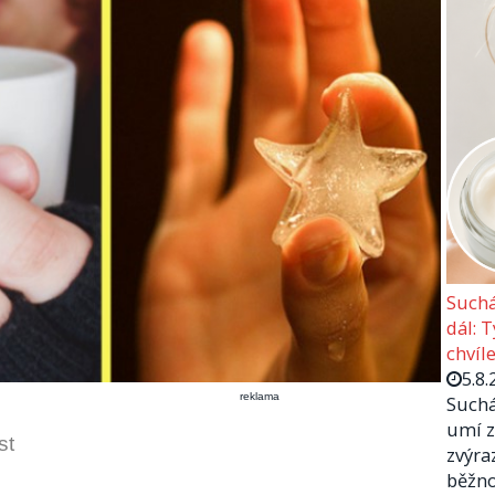
Suchá
dál: 
chvíle
5.8.
reklama
Suchá
umí z
st
zvýra
běžno