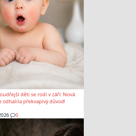
udřejší děti se rodí v září: Nová
e odhalila překvapivý důvod!
2026
0