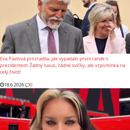
Eva Pavlová prozradila, jak vypadalo první rande s
prezidentem: Žádný luxus, žádné svíčky, ale vzpomínka na
celý život!
18.6.2026
0