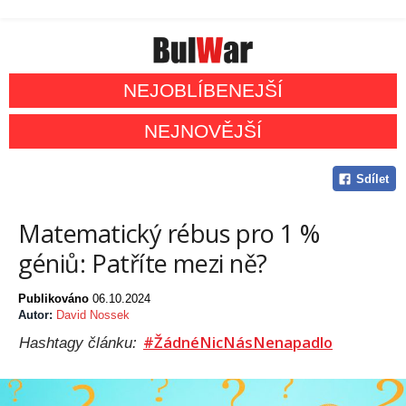
NEJOBLÍBENEJŠÍ
NEJNOVĚJŠÍ
Sdílet
Matematický rébus pro 1 %
géniů: Patříte mezi ně?
Publikováno
06.10.2024
Autor:
David Nossek
#ŽádnéNicNásNenapadlo
Hashtagy článku: