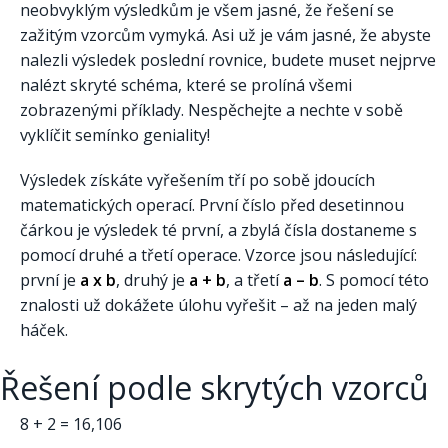
neobvyklým výsledkům je všem jasné, že řešení se
zažitým vzorcům vymyká. Asi už je vám jasné, že abyste
nalezli výsledek poslední rovnice, budete muset nejprve
nalézt skryté schéma, které se prolíná všemi
zobrazenými příklady. Nespěchejte a nechte v sobě
vyklíčit semínko geniality!
Výsledek získáte vyřešením tří po sobě jdoucích
matematických operací. První číslo před desetinnou
čárkou je výsledek té první, a zbylá čísla dostaneme s
pomocí druhé a třetí operace. Vzorce jsou následující:
první je
a x b
, druhý je
a + b
, a třetí
a – b
. S pomocí této
znalosti už dokážete úlohu vyřešit – až na jeden malý
háček.
Řešení podle skrytých vzorců
8 + 2 = 16,106