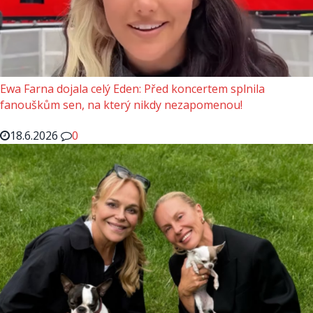
Ewa Farna dojala celý Eden: Před koncertem splnila
fanouškům sen, na který nikdy nezapomenou!
18.6.2026
0