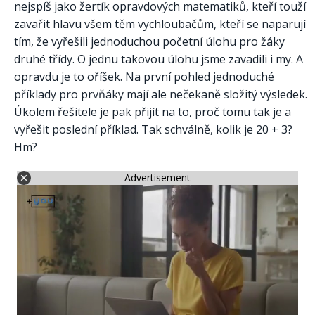
nejspíš jako žertík opravdových matematiků, kteří touží
zavařit hlavu všem těm vychloubačům, kteří se naparují
tím, že vyřešili jednoduchou početní úlohu pro žáky
druhé třídy. O jednu takovou úlohu jsme zavadili i my. A
opravdu je to oříšek. Na první pohled jednoduché
příklady pro prvňáky mají ale nečekaně složitý výsledek.
Úkolem řešitele je pak přijít na to, proč tomu tak je a
vyřešit poslední příklad. Tak schválně, kolik je 20 + 3?
Hm?
Advertisement