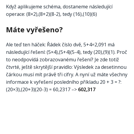
Když aplikujeme schéma, dostaneme následující
operace: (8×2),(8+2)(8-2), tedy (16),(10)(6)
Máte vyřešeno?
Ale teď ten háček: Řádek číslo dvě, 5+4=2,091 má
následující řešení: (5×4),(5+4)(5-4), tedy (20),(9)(1). Proč
to neodpovídá zobrazovanému řešení? Je zde totiž
čtvrté, ještě skrytější pravidlo: Výsledek za desetinnou
čárkou musí mít právě tři cifry. A nyní už máte všechny
informace k vyřešení posledního příkladu 20 + 3 = ?:
(20×3),(20+3)(20-3) = 60,2317 –>
602,317