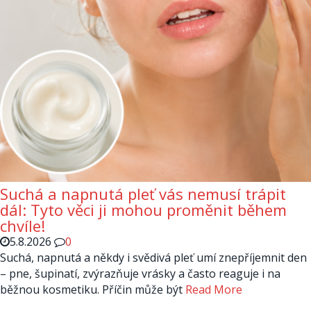
Suchá a napnutá pleť vás nemusí trápit
dál: Tyto věci ji mohou proměnit během
chvíle!
5.8.2026
0
Suchá, napnutá a někdy i svědivá pleť umí znepříjemnit den
– pne, šupinatí, zvýrazňuje vrásky a často reaguje i na
běžnou kosmetiku. Příčin může být
Read More