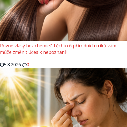
Rovné vlasy bez chemie? Těchto 6 přírodních triků vám
může změnit účes k nepoznání!
5.8.2026
0