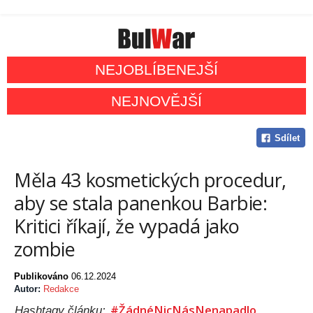
NEJOBLÍBENEJŠÍ
NEJNOVĚJŠÍ
Sdílet
Měla 43 kosmetických procedur,
aby se stala panenkou Barbie:
Kritici říkají, že vypadá jako
zombie
Publikováno
06.12.2024
Autor:
Redakce
#ŽádnéNicNásNenapadlo
Hashtagy článku: