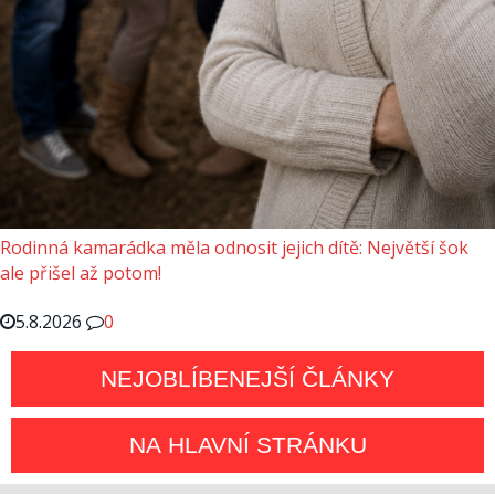
Rodinná kamarádka měla odnosit jejich dítě: Největší šok
ale přišel až potom!
5.8.2026
0
NEJOBLÍBENEJŠÍ ČLÁNKY
NA HLAVNÍ STRÁNKU