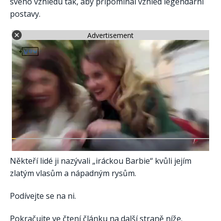
svého vzhledu tak, aby připomínal vzhled legendární
postavy.
Advertisement
Někteří lidé ji nazývali „iráckou Barbie“ kvůli jejím
zlatým vlasům a nápadným rysům.
Podívejte se na ni.
Pokračujte ve čtení článku na další straně níže.