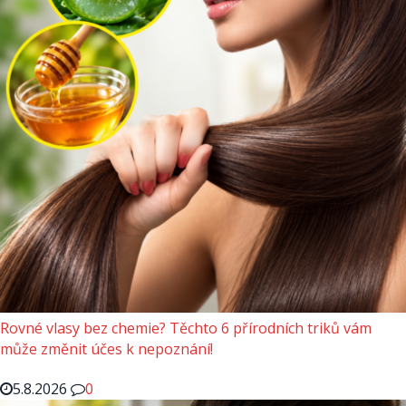
Rovné vlasy bez chemie? Těchto 6 přírodních triků vám
může změnit účes k nepoznání!
5.8.2026
0