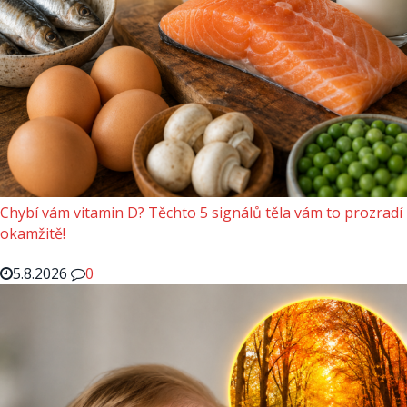
Chybí vám vitamin D? Těchto 5 signálů těla vám to prozradí
okamžitě!
5.8.2026
0