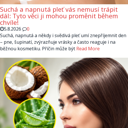
Suchá a napnutá pleť vás nemusí trápit
dál: Tyto věci ji mohou proměnit během
chvíle!
5.8.2026
0
Suchá, napnutá a někdy i svědivá pleť umí znepříjemnit den
– pne, šupinatí, zvýrazňuje vrásky a často reaguje i na
běžnou kosmetiku. Příčin může být
Read More