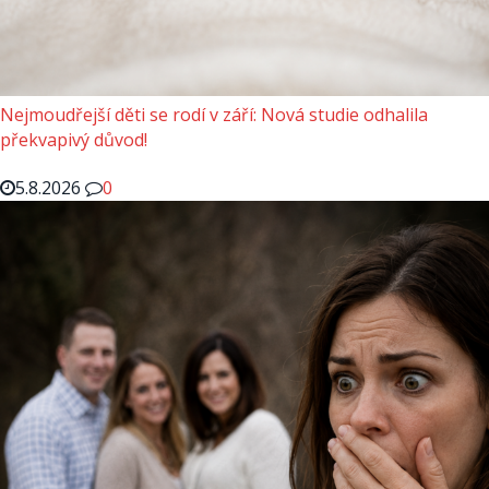
Nejmoudřejší děti se rodí v září: Nová studie odhalila
překvapivý důvod!
5.8.2026
0