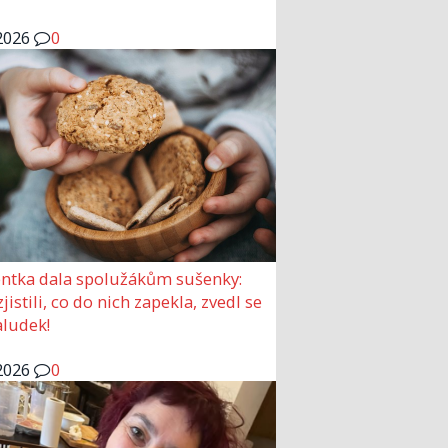
2026
0
ntka dala spolužákům sušenky:
jistili, co do nich zapekla, zvedl se
aludek!
2026
0