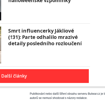
halloweenské vzpomínky
Smrt influencerky Jákliové
(†31): Parte odhalilo mrazivé
detaily posledního rozloučení
Další články
Publikování nebo další šíření obsahu serveru Bulwar.cz j
autorů se nemusí shodovat s názory redakce.