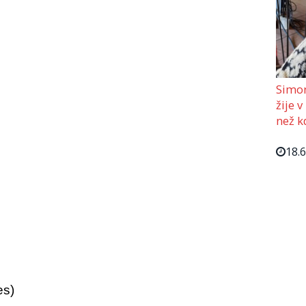
Simon
žije v
než kd
18.
es)