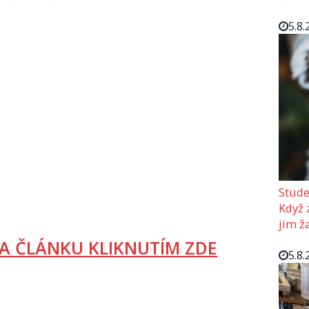
5.8.
Stude
Když z
jim ž
A ČLÁNKU KLIKNUTÍM ZDE
5.8.