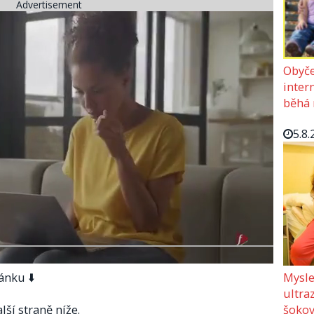
Advertisement
Obyče
intern
běhá 
5.8.
Mysle
ánku ⬇️
ultra
šokov
lší straně níže.