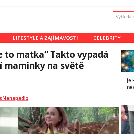
LIFESTYLE A ZAJÍMAVOSTI
CELEBRITY
je to matka“ Takto vypadá
í maminky na světě
je 
ne
sNenapadlo