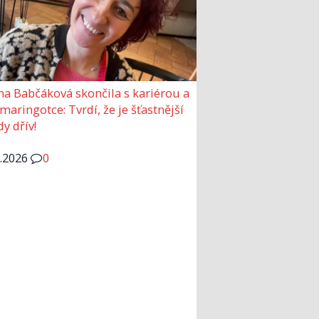
a Babčáková skončila s kariérou a
 maringotce: Tvrdí, že je šťastnější
y dřív!
6.2026
0