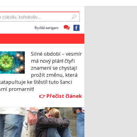
Rychlá navigace:
Silné období – vesmír
má nový plán! čtyři
znamení se chystají
prožít změnu, která
katapultuje ke štěstí! tuto šanci
smí promarnit!