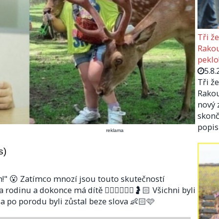
Tři ž
Rakou
peklo
5.8.
Tři ž
Rakou
nový 
skonč
popi
reklama
s)
!" 😮 Zatímco mnozí jsou touto skutečností
odinu a dokonce má dítě 🧑🏻‍❤️‍💋‍👩🏼🤰🏻 Všichni byli
, a po porodu byli zůstal beze slova 👶🏻🩷