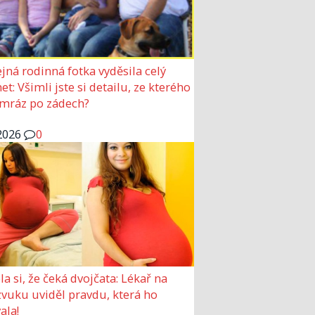
jná rodinná fotka vyděsila celý
et: Všimli jste si detailu, ze kterého
mráz po zádech?
2026
0
la si, že čeká dvojčata: Lékař na
zvuku uviděl pravdu, která ho
ala!