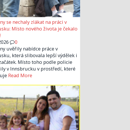
eny se nechaly zlákat na práci v
sku: Místo nového života je čekalo
!
2026
0
eny uvěřily nabídce práce v
sku, která slibovala lepší výdělek i
začátek. Místo toho podle policie
ily v Innsbrucku v prostředí, které
suje
Read More