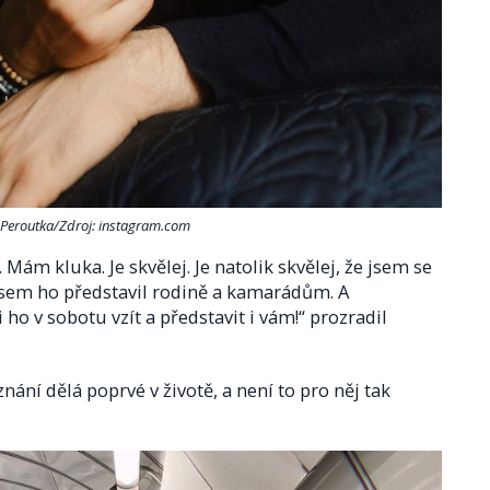
 Peroutka/Zdroj: instagram.com
ám kluka. Je skvělej. Je natolik skvělej, že jsem se
 jsem ho představil rodině a kamarádům. A
 ho v sobotu vzít a představit i vám!“ prozradil
znání dělá poprvé v životě, a není to pro něj tak