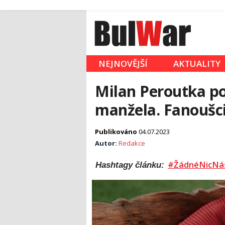
NEJNOVĚJŠÍ
AKTUALITY
Milan Peroutka p
manžela. Fanoušci 
Publikováno
04.07.2023
Autor:
Redakce
#ŽádnéNicNá
Hashtagy článku: