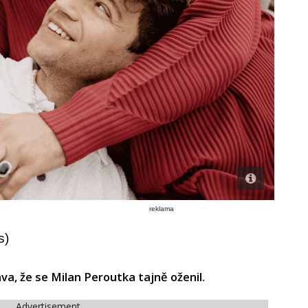
reklama
s)
a, že se Milan Peroutka tajně oženil.
Advertisement