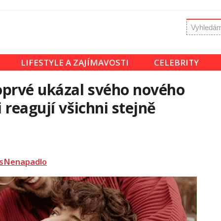
LIFESTYLE A ZAJÍMAVOSTI
CELEBRITY
oprvé ukázal svého nového
reagují všichni stejně
sNenapadlo