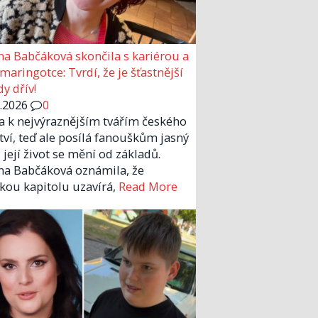
a Babčáková skončila s kariérou a
 maringotce: Tvrdí, že je šťastnější
y dřív!
6.2026
0
la k nejvýraznějším tvářím českého
tví, teď ale posílá fanouškům jasný
 její život se mění od základů.
a Babčáková oznámila, že
kou kapitolu uzavírá,
Read More