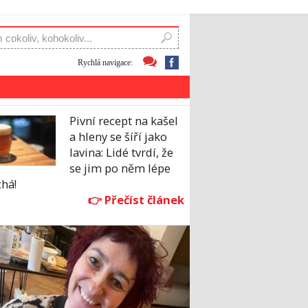
Rychlá navigace:
Pivní recept na kašel
a hleny se šíří jako
lavina: Lidé tvrdí, že
se jim po něm lépe
há!