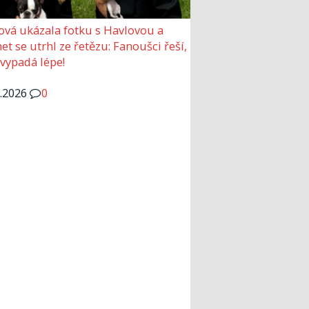
ová ukázala fotku s Havlovou a
et se utrhl ze řetězu: Fanoušci řeší,
 vypadá lépe!
6.2026
0