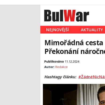
NEJNOVĚJŠÍ
AKTUALITY
Mimořádná cesta 
Překonání náročn
Publikováno
11.12.2024
Autor:
Redakce
#ŽádnéNicNá
Hashtagy článku: