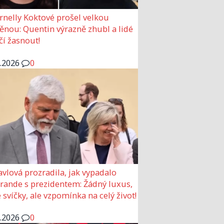
rnelly Koktové prošel velkou
nou: Quentin výrazně zhubl a lidé
čí žasnout!
6.2026
0
avlová prozradila, jak vypadalo
 rande s prezidentem: Žádný luxus,
 svíčky, ale vzpomínka na celý život!
6.2026
0