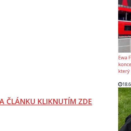
Ewa F
konce
který
18.
A ČLÁNKU KLIKNUTÍM ZDE