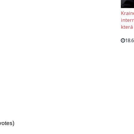
Krain
intern
která
18.
votes)