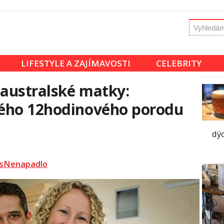
LIFESTYLE A ZAJÍMAVOSTI
CELEBRITY
australské matky:
ého 12hodinového porodu
dýc
sNenapadlo