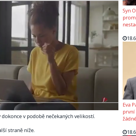
Syn O
promě
nesta
18.
Eva P
první
dokonce v podobě nečekaných velikostí.
žádné
lší straně níže.
18.