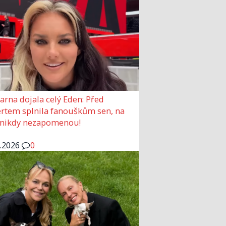
arna dojala celý Eden: Před
rtem splnila fanouškům sen, na
 nikdy nezapomenou!
6.2026
0