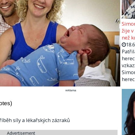
Simon
žije v
než kd
18.
Patři
herec
vzkaz:
Simon
herec
reklama
otes)
íběh síly a lékařských zázraků
Advertisement