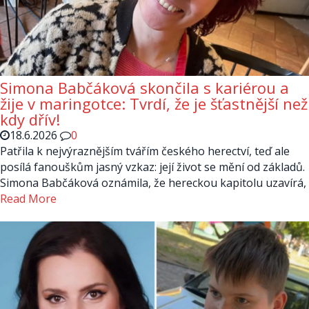
Simona Babčáková skončila s kariérou a
žije v maringotce: Tvrdí, že je šťastnější než
kdy dřív!
18.6.2026
0
Patřila k nejvýraznějším tvářím českého herectví, teď ale
posílá fanouškům jasný vzkaz: její život se mění od základů.
Simona Babčáková oznámila, že hereckou kapitolu uzavírá,
Read More