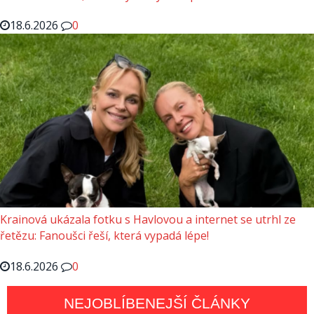
18.6.2026
0
Krainová ukázala fotku s Havlovou a internet se utrhl ze
řetězu: Fanoušci řeší, která vypadá lépe!
18.6.2026
0
NEJOBLÍBENEJŠÍ ČLÁNKY