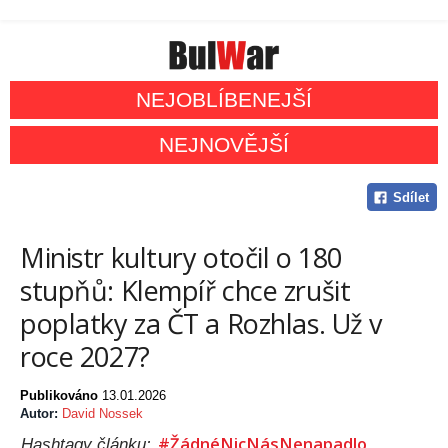
NEJOBLÍBENEJŠÍ
NEJNOVĚJŠÍ
Sdílet
Ministr kultury otočil o 180
stupňů: Klempíř chce zrušit
poplatky za ČT a Rozhlas. Už v
roce 2027?
Publikováno
13.01.2026
Autor:
David Nossek
#ŽádnéNicNásNenapadlo
Hashtagy článku: