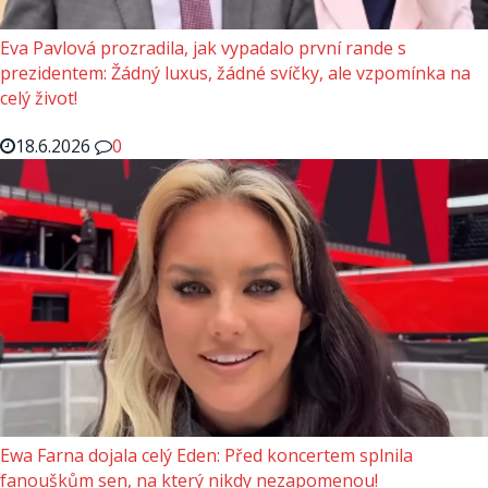
Eva Pavlová prozradila, jak vypadalo první rande s
prezidentem: Žádný luxus, žádné svíčky, ale vzpomínka na
celý život!
18.6.2026
0
Ewa Farna dojala celý Eden: Před koncertem splnila
fanouškům sen, na který nikdy nezapomenou!