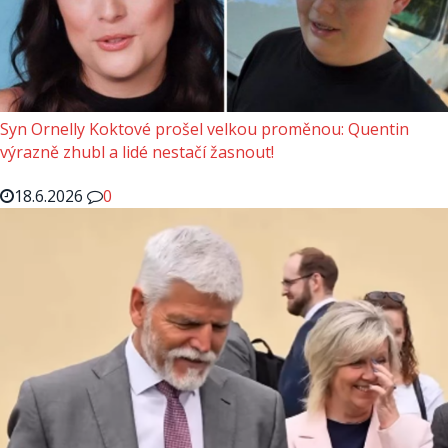
Syn Ornelly Koktové prošel velkou proměnou: Quentin
výrazně zhubl a lidé nestačí žasnout!
18.6.2026
0