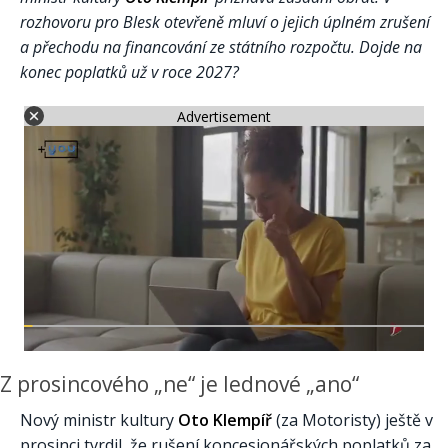
rozhovoru pro Blesk otevřeně mluví o jejich úplném zrušení
a přechodu na financování ze státního rozpočtu. Dojde na
konec poplatků už v roce 2027?
Advertisement
Z prosincového „ne“ je lednové „ano“
Nový ministr kultury
Oto Klempíř
(za Motoristy) ještě v
prosinci tvrdil, že rušení koncesionářských poplatků za