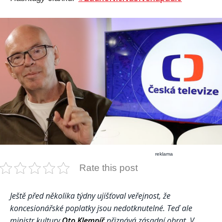
reklama
Rate this post
Ještě před několika týdny ujišťoval veřejnost, že
koncesionářské poplatky jsou nedotknutelné. Teď ale
ministr kultury
Oto Klempíř
přiznává zásadní obrat. V