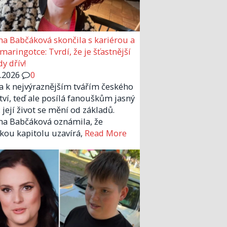
a Babčáková skončila s kariérou a
 maringotce: Tvrdí, že je šťastnější
y dřív!
6.2026
0
la k nejvýraznějším tvářím českého
tví, teď ale posílá fanouškům jasný
 její život se mění od základů.
a Babčáková oznámila, že
kou kapitolu uzavírá,
Read More