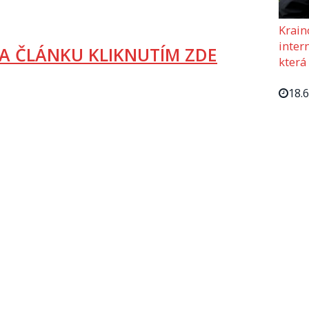
Krain
intern
A ČLÁNKU KLIKNUTÍM ZDE
která
18.