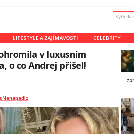
LIFESTYLE A ZAJÍMAVOSTI
CELEBRITY
ohromila v luxusním
 o co Andrej přišel!
zp
sNenapadlo