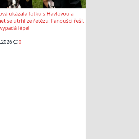
ová ukázala fotku s Havlovou a
et se utrhl ze řetězu: Fanoušci řeší,
 vypadá lépe!
6.2026
0