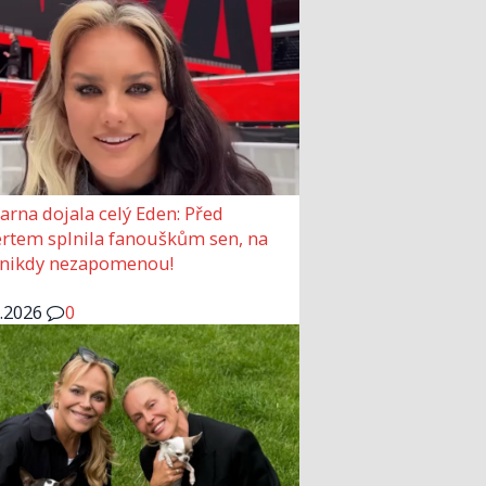
arna dojala celý Eden: Před
rtem splnila fanouškům sen, na
 nikdy nezapomenou!
6.2026
0