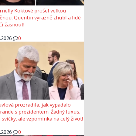
rnelly Koktové prošel velkou
nou: Quentin výrazně zhubl a lidé
čí žasnout!
6.2026
0
avlová prozradila, jak vypadalo
 rande s prezidentem: Žádný luxus,
 svíčky, ale vzpomínka na celý život!
6.2026
0