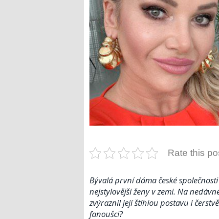
Rate this po
Bývalá první dáma české společnosti
nejstylovější ženy v zemi. Na nedávn
zvýraznil její štíhlou postavu i čerst
fanoušci?