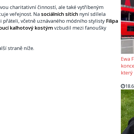
ou charitativní činností, ale také vytříbeným
uje veřejnost. Na
sociálních sítích
nyní sdílela
i přáteli, včetně uznávaného módního stylisty
Filipa
oucí kalhotový kostým
vzbudil mezi fanoušky
lší straně níže.
Ewa F
konce
který
18.