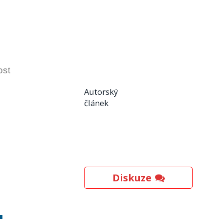
ost
Autorský
článek
Diskuze