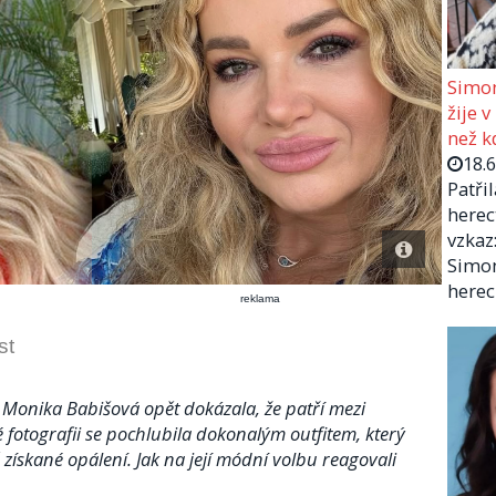
Simon
žije v
než kd
18.
Patři
herec
vzkaz:
Simon
herec
reklama
st
 Monika Babišová opět dokázala, že patří mezi
é fotografii se pochlubila dokonalým outfitem, který
vě získané opálení. Jak na její módní volbu reagovali