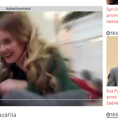
Advertisement
Syn O
promě
nesta
18.
Eva P
první
žádné
azářila
18.