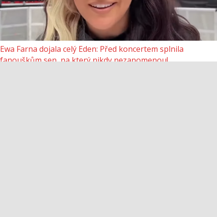
Ewa Farna dojala celý Eden: Před koncertem splnila
fanouškům sen, na který nikdy nezapomenou!
18.6.2026
0
Krainová ukázala fotku s Havlovou a internet se utrhl ze