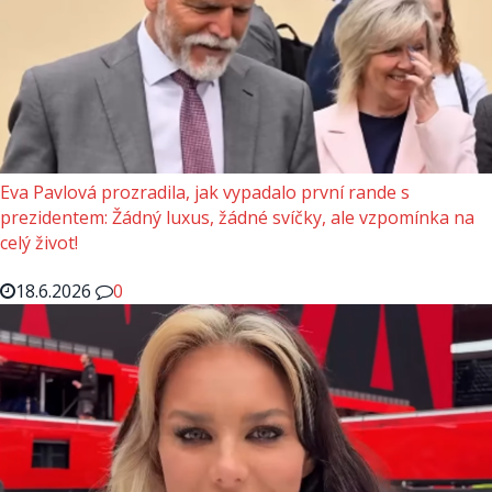
Eva Pavlová prozradila, jak vypadalo první rande s
prezidentem: Žádný luxus, žádné svíčky, ale vzpomínka na
celý život!
18.6.2026
0