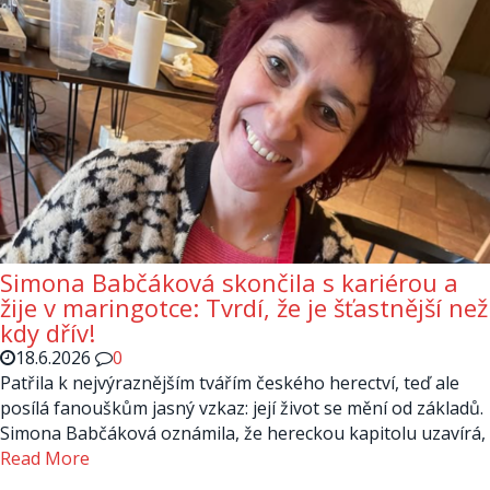
Simona Babčáková skončila s kariérou a
žije v maringotce: Tvrdí, že je šťastnější než
kdy dřív!
18.6.2026
0
Patřila k nejvýraznějším tvářím českého herectví, teď ale
posílá fanouškům jasný vzkaz: její život se mění od základů.
Simona Babčáková oznámila, že hereckou kapitolu uzavírá,
Read More