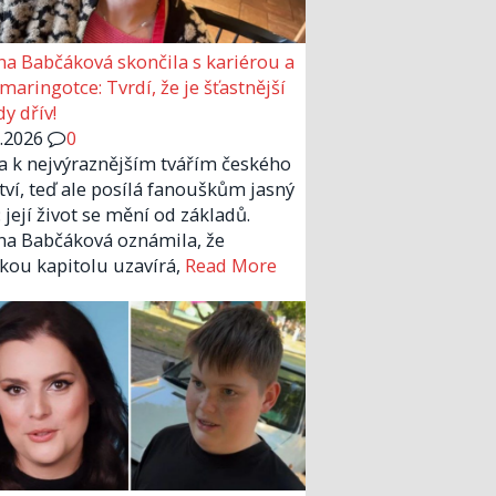
a Babčáková skončila s kariérou a
 maringotce: Tvrdí, že je šťastnější
y dřív!
6.2026
0
la k nejvýraznějším tvářím českého
tví, teď ale posílá fanouškům jasný
 její život se mění od základů.
a Babčáková oznámila, že
kou kapitolu uzavírá,
Read More