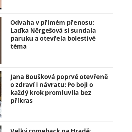
Odvaha v přímém přenosu:
Laďka Něrgešová si sundala
paruku a otevřela bolestivé
téma
Jana Boušková poprvé otevřeně
o zdraví i návratu: Po boji o
každý krok promluvila bez
příkras
Velký comeback na Hradě: