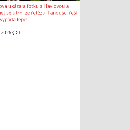
ová ukázala fotku s Havlovou a
et se utrhl ze řetězu: Fanoušci řeší,
 vypadá lépe!
6.2026
0