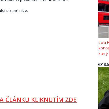
lší straně níže.
Ewa F
konce
který
18.
A ČLÁNKU KLIKNUTÍM ZDE