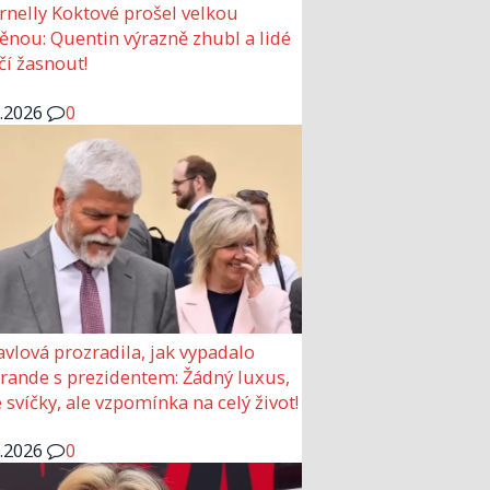
rnelly Koktové prošel velkou
nou: Quentin výrazně zhubl a lidé
čí žasnout!
6.2026
0
avlová prozradila, jak vypadalo
 rande s prezidentem: Žádný luxus,
 svíčky, ale vzpomínka na celý život!
6.2026
0