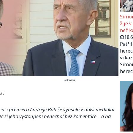
Simon
žije v
než kd
18.
Patři
herec
vzkaz:
Simon
herec
reklama
st
nci premiéra Andreje Babiše vyústila v další mediální
c si jeho vystoupení nenechal bez komentáře – a na