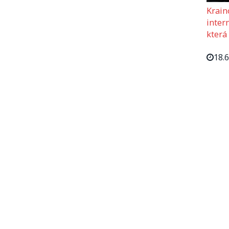
Krain
intern
která
18.