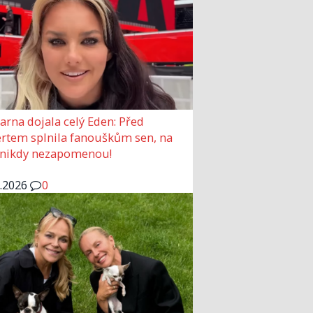
arna dojala celý Eden: Před
rtem splnila fanouškům sen, na
 nikdy nezapomenou!
6.2026
0