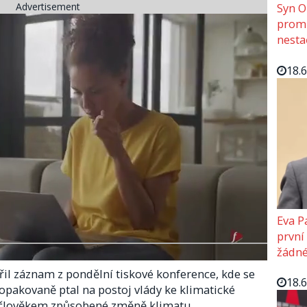
Advertisement
Syn O
promě
nesta
18.
Eva P
první
žádné
šířil záznam z pondělní tiskové konference, kde se
18.
opakovaně ptal na postoj vlády ke klimatické
 člověkem způsobené změně klimatu.