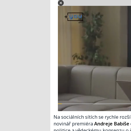
Na sociálních sítích se rychle roz
novinář premiéra
Andreje Babiše
politice a vědeckému konsenzu o