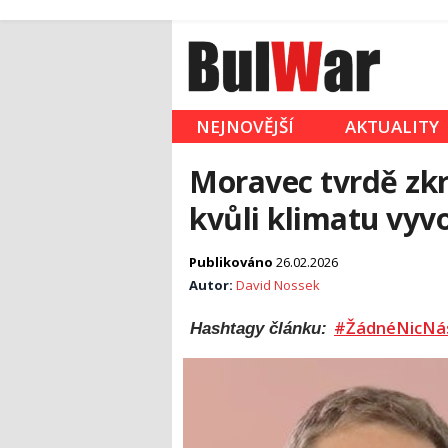
NEJNOVĚJŠÍ
AKTUALITY
Moravec tvrdě zkri
kvůli klimatu vyvo
Publikováno
26.02.2026
Autor:
David Nossek
#ŽádnéNicNá
Hashtagy článku: