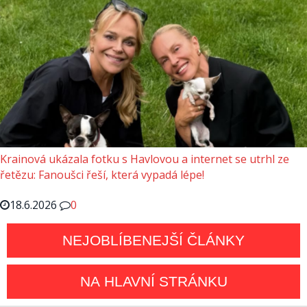
Krainová ukázala fotku s Havlovou a internet se utrhl ze
řetězu: Fanoušci řeší, která vypadá lépe!
18.6.2026
0
NEJOBLÍBENEJŠÍ ČLÁNKY
NA HLAVNÍ STRÁNKU