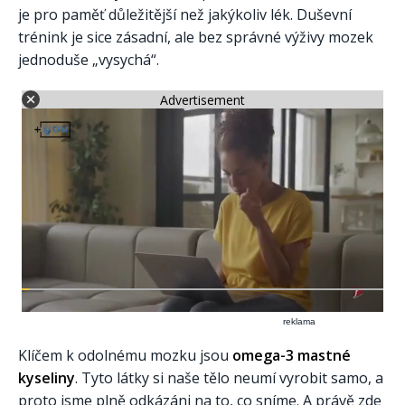
je pro paměť důležitější než jakýkoliv lék. Duševní
trénink je sice zásadní, ale bez správné výživy mozek
jednoduše „vysychá“.
Advertisement
reklama
Klíčem k odolnému mozku jsou
omega-3 mastné
kyseliny
. Tyto látky si naše tělo neumí vyrobit samo, a
proto jsme plně odkázáni na to, co sníme. A právě zde