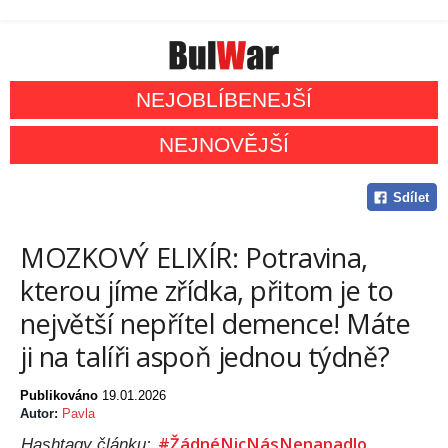
NEJOBLÍBENEJŠÍ
NEJNOVĚJŠÍ
Sdílet
MOZKOVÝ ELIXÍR: Potravina,
kterou jíme zřídka, přitom je to
největší nepřítel demence! Máte
ji na talíři aspoň jednou týdně?
Publikováno
19.01.2026
Autor:
Pavla
#ŽádnéNicNásNenapadlo
Hashtagy článku: