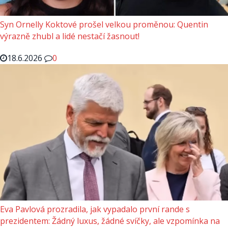
Syn Ornelly Koktové prošel velkou proměnou: Quentin
výrazně zhubl a lidé nestačí žasnout!
18.6.2026
0
Eva Pavlová prozradila, jak vypadalo první rande s
prezidentem: Žádný luxus, žádné svíčky, ale vzpomínka na