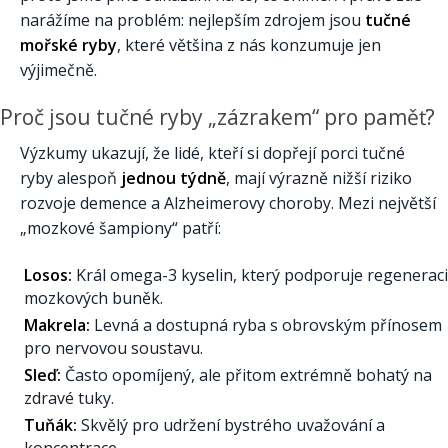
narážíme na problém: nejlepším zdrojem jsou
tučné
mořské ryby
, které většina z nás konzumuje jen
výjimečně.
Proč jsou tučné ryby „zázrakem“ pro paměť?
Výzkumy ukazují, že lidé, kteří si dopřejí porci tučné
ryby alespoň
jednou týdně
, mají výrazně nižší riziko
rozvoje demence a Alzheimerovy choroby. Mezi největší
„mozkové šampiony“ patří:
Losos:
Král omega-3 kyselin, který podporuje regeneraci
mozkových buněk.
Makrela:
Levná a dostupná ryba s obrovským přínosem
pro nervovou soustavu.
Sleď:
Často opomíjený, ale přitom extrémně bohatý na
zdravé tuky.
Tuňák:
Skvělý pro udržení bystrého uvažování a
koncentrace.