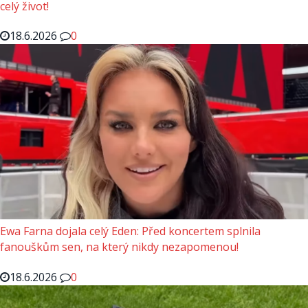
celý život!
18.6.2026
0
Ewa Farna dojala celý Eden: Před koncertem splnila
fanouškům sen, na který nikdy nezapomenou!
18.6.2026
0