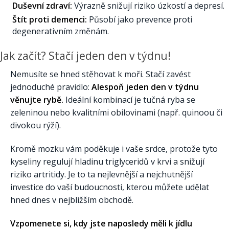
Duševní zdraví:
Výrazně snižují riziko úzkostí a depresí.
Štít proti demenci:
Působí jako prevence proti
degenerativním změnám.
Jak začít? Stačí jeden den v týdnu!
Nemusíte se hned stěhovat k moři. Stačí zavést
jednoduché pravidlo:
Alespoň jeden den v týdnu
věnujte rybě.
Ideální kombinací je tučná ryba se
zeleninou nebo kvalitními obilovinami (např. quinoou či
divokou rýží).
Kromě mozku vám poděkuje i vaše srdce, protože tyto
kyseliny regulují hladinu triglyceridů v krvi a snižují
riziko artritidy. Je to ta nejlevnější a nejchutnější
investice do vaší budoucnosti, kterou můžete udělat
hned dnes v nejbližším obchodě.
Vzpomenete si, kdy jste naposledy měli k jídlu