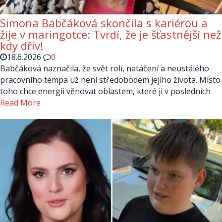
Simona Babčáková skončila s kariérou a
žije v maringotce: Tvrdí, že je šťastnější než
kdy dřív!
18.6.2026
0
Babčáková naznačila, že svět rolí, natáčení a neustálého
pracovního tempa už není středobodem jejího života. Místo
toho chce energii věnovat oblastem, které ji v posledních
Read More