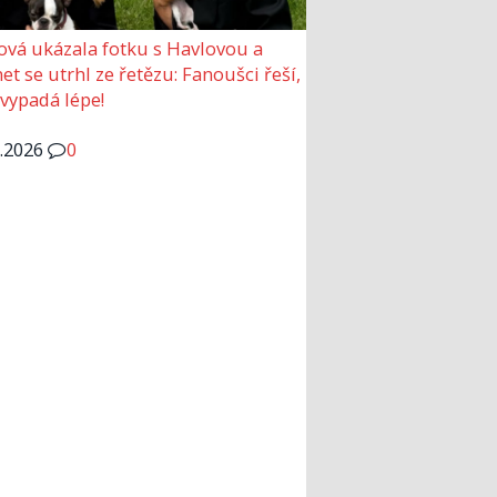
ová ukázala fotku s Havlovou a
et se utrhl ze řetězu: Fanoušci řeší,
 vypadá lépe!
6.2026
0