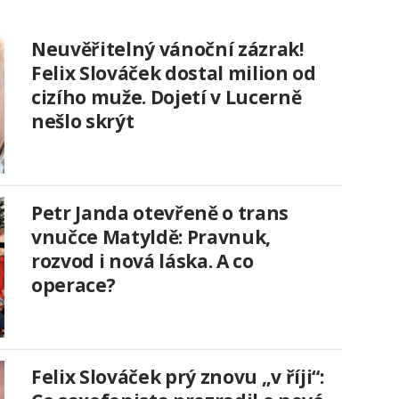
Neuvěřitelný vánoční zázrak!
Felix Slováček dostal milion od
cizího muže. Dojetí v Lucerně
nešlo skrýt
Petr Janda otevřeně o trans
vnučce Matyldě: Pravnuk,
rozvod i nová láska. A co
operace?
Felix Slováček prý znovu „v říji“: