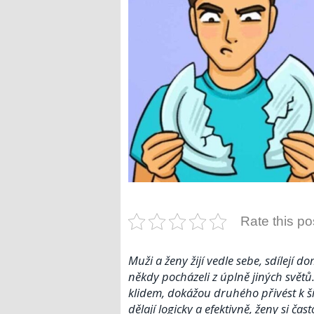
Rate this po
Muži a ženy žijí vedle sebe, sdílejí d
někdy pocházeli z úplně jiných světů
klidem, dokážou druhého přivést k ší
dělají logicky a efektivně, ženy si č