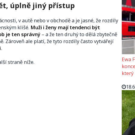
ět, úplně jiný přístup
nosti, v autě nebo v obchodě a je jasné, že rozdíly
enským klišé.
Muži i ženy mají tendenci být
ob je ten správný
– a že ten druhý to dělá zbytečně
Zároveň ale platí, že tyto rozdíly často vytvářejí
.
Ewa F
lší straně níže.
konce
který
18.