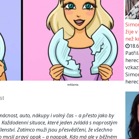
Simon
žije v
než kd
18.
Patři
herec
vzkaz:
Simon
herec
reklama
st
omácnost, auto, nákupy i volný čas – a přesto jako by
. Každodenní situace, které jeden zvládá s naprostým
lenství. Zatímco muži jsou přesvědčeni, že všechno
asto myslí pravý opak – a naopak. Kdo má ale v běžném