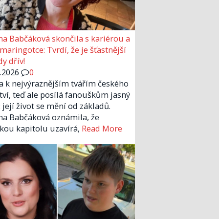
a Babčáková skončila s kariérou a
 maringotce: Tvrdí, že je šťastnější
y dřív!
6.2026
0
la k nejvýraznějším tvářím českého
tví, teď ale posílá fanouškům jasný
 její život se mění od základů.
a Babčáková oznámila, že
kou kapitolu uzavírá,
Read More