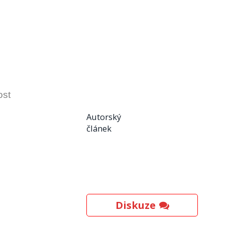
ost
Autorský
článek
Diskuze