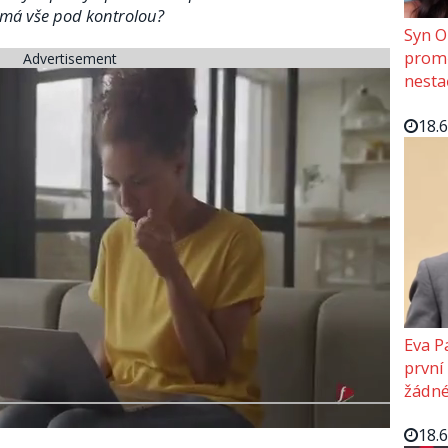
e má vše pod kontrolou?
Syn O
promě
Advertisement
nesta
18.
Eva P
první
žádné
18.