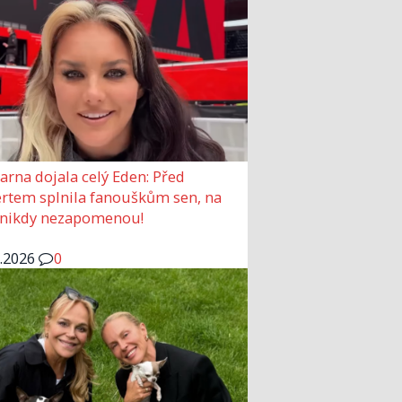
arna dojala celý Eden: Před
rtem splnila fanouškům sen, na
 nikdy nezapomenou!
6.2026
0