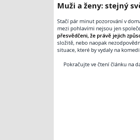
Muži a ženy: stejný sv
Stačí pár minut pozorování v domác
mezi pohlavími nejsou jen společ
přesvědčeni, že právě jejich způs
složitě, nebo naopak nezodpovědně. 
situace, které by vydaly na komedii
Pokračujte ve čtení článku na da