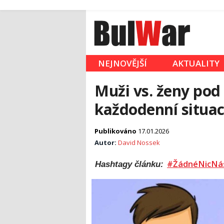
NEJNOVĚJŠÍ
AKTUALITY
Muži vs. ženy po
každodenní situac
Publikováno
17.01.2026
Autor:
David Nossek
#ŽádnéNicNá
Hashtagy článku: