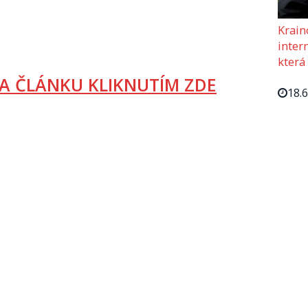
Krain
intern
která
A ČLÁNKU KLIKNUTÍM ZDE
18.