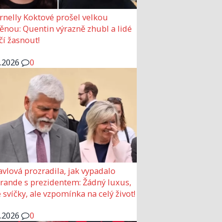
rnelly Koktové prošel velkou
nou: Quentin výrazně zhubl a lidé
čí žasnout!
6.2026
0
avlová prozradila, jak vypadalo
 rande s prezidentem: Žádný luxus,
 svíčky, ale vzpomínka na celý život!
6.2026
0