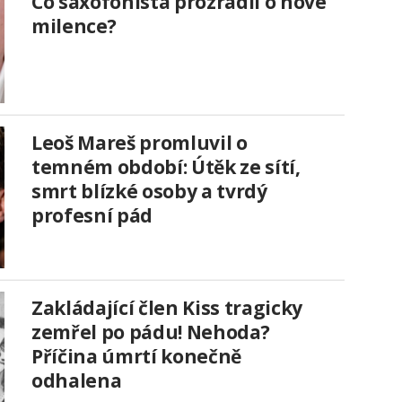
Co saxofonista prozradil o nové
milence?
Leoš Mareš promluvil o
temném období: Útěk ze sítí,
smrt blízké osoby a tvrdý
profesní pád
Zakládající člen Kiss tragicky
zemřel po pádu! Nehoda?
Příčina úmrtí konečně
odhalena