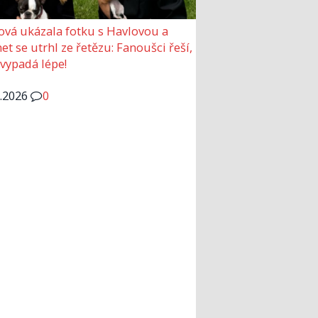
ová ukázala fotku s Havlovou a
et se utrhl ze řetězu: Fanoušci řeší,
 vypadá lépe!
6.2026
0