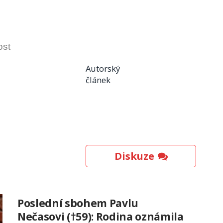
ost
Autorský
článek
Diskuze
Poslední sbohem Pavlu
Nečasovi (†59): Rodina oznámila