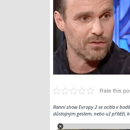
Rate this po
Ranní show Evropy 2 se ocitla v bod
důstojným gestem, nebo už přítěží, 