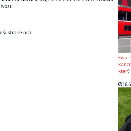
ivost.
lší straně níže.
Ewa F
konce
který
18.