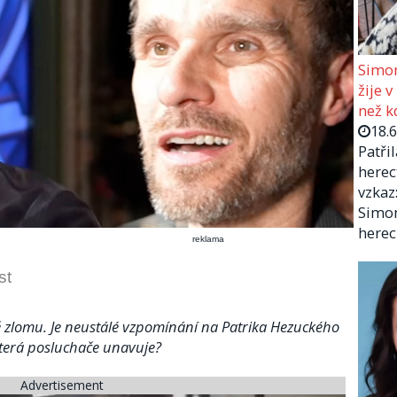
Simon
žije v
než kd
18.
Patři
herec
vzkaz:
Simon
herec
reklama
st
ě zlomu. Je neustálé vzpomínání na Patrika Hezuckého
která posluchače unavuje?
Advertisement