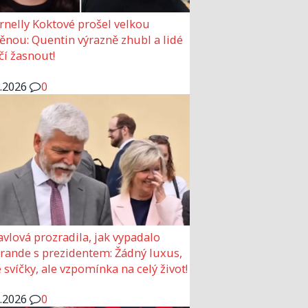
rnelly Koktové prošel velkou
nou: Quentin výrazně zhubl a lidé
čí žasnout!
6.2026
0
avlová prozradila, jak vypadalo
 rande s prezidentem: Žádný luxus,
 svíčky, ale vzpomínka na celý život!
6.2026
0