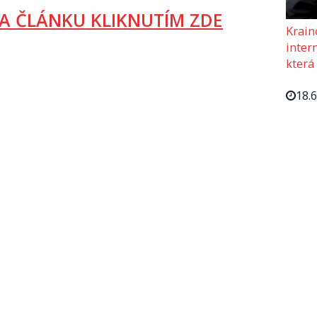
A ČLÁNKU KLIKNUTÍM ZDE
Krain
intern
která
18.