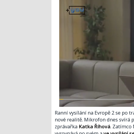
Ranní vysílání na Evropě 2 se po
nové realitě. Mikrofon dnes svírá
zprávařka
Katka Říhová
. Zatímco
vyrovnává po svém a
ve vysílání 