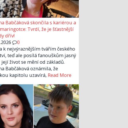
a Babčáková skončila s kariérou a
 maringotce: Tvrdí, že je šťastnější
y dřív!
6.2026
0
la k nejvýraznějším tvářím českého
tví, teď ale posílá fanouškům jasný
 její život se mění od základů.
a Babčáková oznámila, že
kou kapitolu uzavírá,
Read More