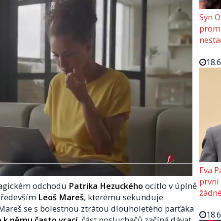
Syn O
promě
nesta
18.
Eva P
první
 tragickém odchodu
Patrika Hezuckého
ocitlo v úplně
žádné
 především
Leoš Mareš
, kterému sekunduje
 Mareš se s bolestnou ztrátou dlouholetého parťáka
18.
se k němu často vrací
, část posluchačů začíná dávat