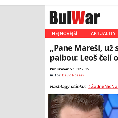
NEJNOVĚJŠÍ
AKTUALITY
„Pane Mareši, už 
palbou: Leoš čelí 
Publikováno
18.12.2025
Autor:
David Nossek
#ŽádnéNicNá
Hashtagy článku: