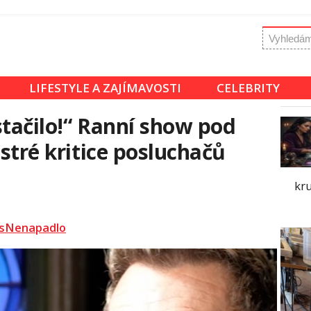
LIFESTYLE A ZAJÍMAVOSTI
CELEBRITY
stačilo!“ Ranní show pod
ostré kritice posluchačů
kru
sNenapadlo