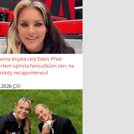
arna dojala celý Eden: Před
rtem splnila fanouškům sen, na
 nikdy nezapomenou!
6.2026
0