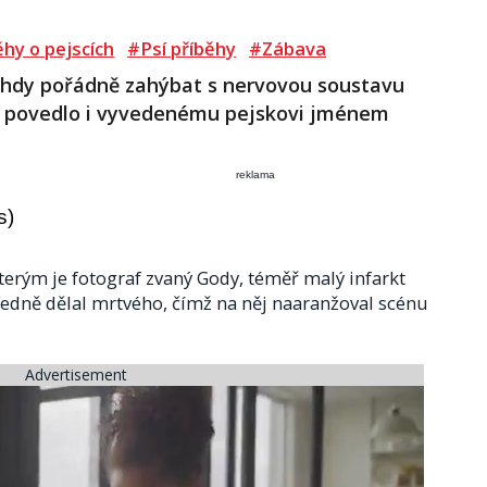
hy o pejscích
#Psí příběhy
#Zábava
ohdy pořádně zahýbat s nervovou soustavu
le povedlo i vyvedenému pejskovi jménem
reklama
s)
terým je fotograf zvaný Gody, téměř malý infarkt
ledně dělal mrtvého, čímž na něj naaranžoval scénu
Advertisement