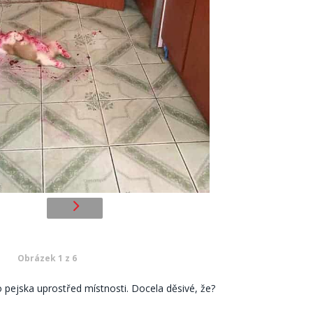
Obrázek 1 z 6
o pejska uprostřed místnosti. Docela děsivé, že?