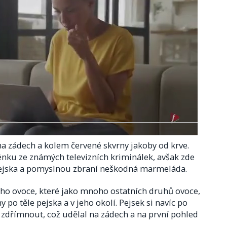
na zádech a kolem červené skvrny jakoby od krve.
nku ze známých televizních kriminálek, avšak zde
ejska a pomyslnou zbraní neškodná marmeláda.
ho ovoce, které jako mnoho ostatních druhů ovoce,
y po těle pejska a v jeho okolí. Pejsek si navíc po
 zdřímnout, což udělal na zádech a na první pohled