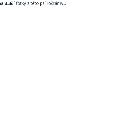
 na
fotky z této psí rošťárny...
další