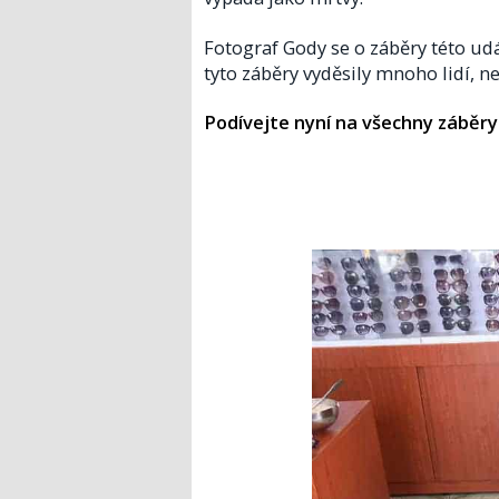
Fotograf Gody se o záběry této udál
tyto záběry vyděsily mnoho lidí, n
Podívejte nyní na všechny záběry v