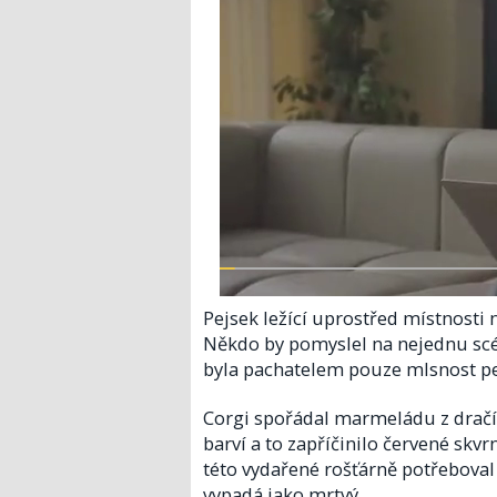
Pejsek ležící uprostřed místnosti 
Někdo by pomyslel na nejednu scé
byla pachatelem pouze mlsnost p
Corgi spořádal marmeládu z dračí
barví a to zapříčinilo červené skvrn
této vydařené rošťárně potřeboval
vypadá jako mrtvý.