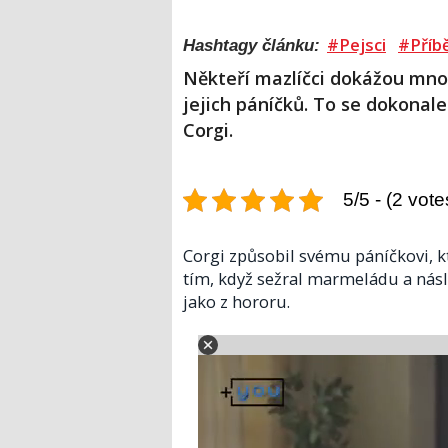
#Pejsci
#Příbě
Hashtagy článku:
Někteří mazlíčci dokážou mn
jejich páníčků. To se dokona
Corgi.
5/5 - (2 vote
Corgi způsobil svému páníčkovi, k
tím, když sežral marmeládu a nás
jako z hororu.