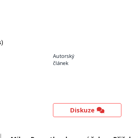
s)
Autorský
článek
Diskuze