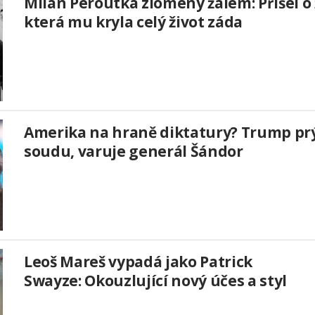
Milan Peroutka zlomený žalem: Přišel o
která mu kryla celý život záda
Amerika na hraně diktatury? Trump prý
soudu, varuje generál Šándor
Leoš Mareš vypadá jako Patrick
Swayze: Okouzlující nový účes a styl