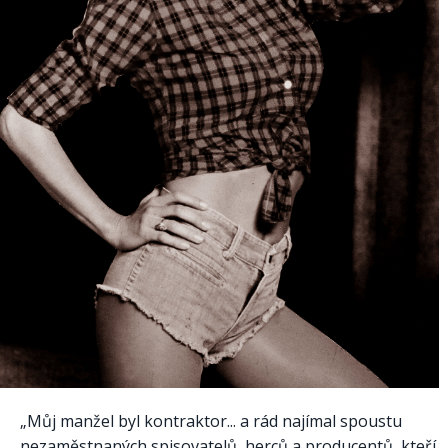
„Můj manžel byl kontraktor... a rád najímal spoustu
nezaměstnaných spisovatelů, herců a producentů, kteří