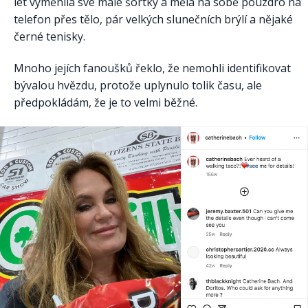
let vyměnila své malé šortky a měla na sobě pouzdro na
telefon přes tělo, pár velkých slunečních brýlí a nějaké
černé tenisky.
Mnoho jejích fanoušků řeklo, že nemohli identifikovat
bývalou hvězdu, protože uplynulo tolik času, ale
předpokládám, že je to velmi běžné.