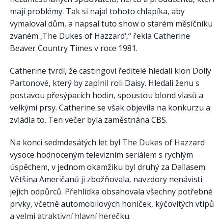
mají problémy. Tak si najal tohoto chlapíka, aby
vymaloval dům, a napsal tuto show o starém měsíčníku
zvaném ‚The Dukes of Hazzard‘,“ řekla Catherine
Beaver Country Times v roce 1981.
Catherine tvrdí, že castingoví ředitelé hledali klon Dolly
Partonové, který by zaplnil roli Daisy. Hledali ženu s
postavou přesýpacích hodin, spoustou blond vlasů a
velkými prsy. Catherine se však objevila na konkurzu a
zvládla to. Ten večer byla zaměstnána CBS.
Na konci sedmdesátých let byl The Dukes of Hazzard
vysoce hodnoceným televizním seriálem s rychlým
úspěchem, v jednom okamžiku byl druhý za Dallasem.
Většina Američanů ji zbožňovala, navzdory nenávisti
jejích odpůrců. Přehlídka obsahovala všechny potřebné
prvky, včetně automobilových honiček, kýčovitých vtipů
a velmi atraktivní hlavní herečku.