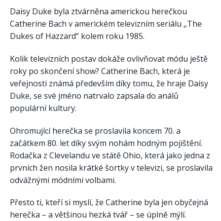
Daisy Duke byla ztvárněna americkou herečkou
Catherine Bach v americkém televizním seriálu „The
Dukes of Hazzard“ kolem roku 1985.
Kolik televizních postav dokáže ovlivňovat módu ještě
roky po skončení show? Catherine Bach, která je
veřejnosti známá především díky tomu, že hraje Daisy
Duke, se své jméno natrvalo zapsala do análů
populární kultury.
Ohromující herečka se proslavila koncem 70. a
začátkem 80. let díky svým nohám hodným pojištění.
Rodačka z Clevelandu ve státě Ohio, která jako jedna z
prvních žen nosila krátké šortky v televizi, se proslavila
odvážnými módními volbami.
Přesto ti, kteří si myslí, že Catherine byla jen obyčejná
herečka – a většinou hezká tvář – se úplně mýlí.