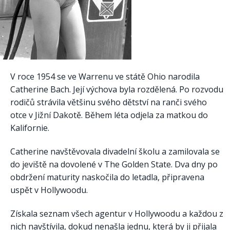
V roce 1954 se ve Warrenu ve státě Ohio narodila
Catherine Bach. Její výchova byla rozdělená. Po rozvodu
rodičů strávila většinu svého dětství na ranči svého
otce v Jižní Dakotě. Během léta odjela za matkou do
Kalifornie.
Catherine navštěvovala divadelní školu a zamilovala se
do jeviště na dovolené v The Golden State. Dva dny po
obdržení maturity naskočila do letadla, připravena
uspět v Hollywoodu.
Získala seznam všech agentur v Hollywoodu a každou z
nich navštívila, dokud nenašla jednu, která by ji přijala