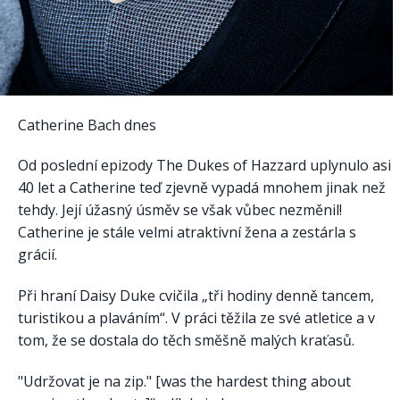
Catherine Bach dnes
Od poslední epizody The Dukes of Hazzard uplynulo asi
40 let a Catherine teď zjevně vypadá mnohem jinak než
tehdy. Její úžasný úsměv se však vůbec nezměnil!
Catherine je stále velmi atraktivní žena a zestárla s
grácií.
Při hraní Daisy Duke cvičila „tři hodiny denně tancem,
turistikou a plaváním“. V práci těžila ze své atletice a v
tom, že se dostala do těch směšně malých kraťasů.
"Udržovat je na zip." [was the hardest thing about