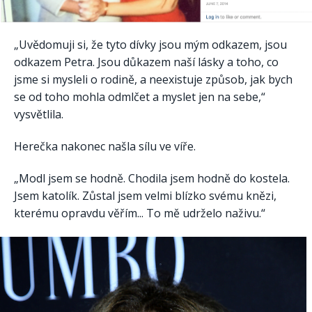
„Uvědomuji si, že tyto dívky jsou mým odkazem, jsou
odkazem Petra. Jsou důkazem naší lásky a toho, co
jsme si mysleli o rodině, a neexistuje způsob, jak bych
se od toho mohla odmlčet a myslet jen na sebe,“
vysvětlila.
Herečka nakonec našla sílu ve víře.
„Modl jsem se hodně. Chodila jsem hodně do kostela.
Jsem katolík. Zůstal jsem velmi blízko svému knězi,
kterému opravdu věřím... To mě udrželo naživu.“