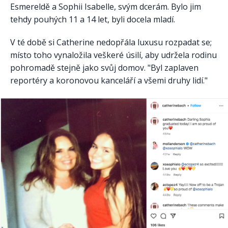
Esmereldě a Sophii Isabelle, svým dcerám. Bylo jim
tehdy pouhých 11 a 14 let, byli docela mladí.
V té době si Catherine nedopřála luxusu rozpadat se;
místo toho vynaložila veškeré úsilí, aby udržela rodinu
pohromadě stejně jako svůj domov. "Byl zaplaven
reportéry a koronovou kanceláří a všemi druhy lidí."