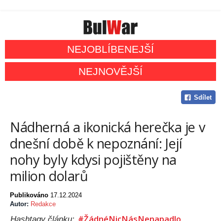
NEJOBLÍBENEJŠÍ
NEJNOVĚJŠÍ
Sdílet
Nádherná a ikonická herečka je v
dnešní době k nepoznání: Její
nohy byly kdysi pojištěny na
milion dolarů
Publikováno
17.12.2024
Autor:
Redakce
#ŽádnéNicNásNenapadlo
Hashtagy článku: