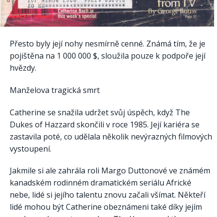
Přesto byly její nohy nesmírně cenné. Známá tím, že je
pojištěna na 1 000 000 $, sloužila pouze k podpoře její
hvězdy.
Manželova tragická smrt
Catherine se snažila udržet svůj úspěch, když The
Dukes of Hazzard skončili v roce 1985. Její kariéra se
zastavila poté, co udělala několik nevýrazných filmových
vystoupení.
Jakmile si ale zahrála roli Margo Duttonové ve známém
kanadském rodinném dramatickém seriálu Africké
nebe, lidé si jejího talentu znovu začali všímat. Někteří
lidé mohou být Catherine obeznámeni také díky jejím