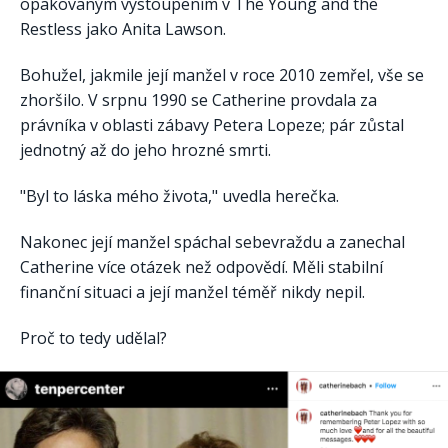
opakovaným vystoupením v The Young and the
Restless jako Anita Lawson.
Bohužel, jakmile její manžel v roce 2010 zemřel, vše se
zhoršilo. V srpnu 1990 se Catherine provdala za
právníka v oblasti zábavy Petera Lopeze; pár zůstal
jednotný až do jeho hrozné smrti.
"Byl to láska mého života," uvedla herečka.
Nakonec její manžel spáchal sebevraždu a zanechal
Catherine více otázek než odpovědí. Měli stabilní
finanční situaci a její manžel téměř nikdy nepil.
Proč to tedy udělal?