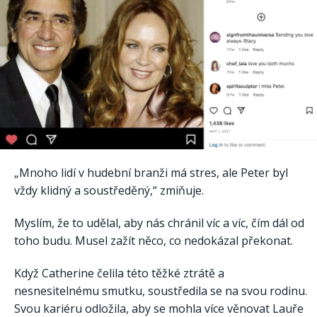
„Mnoho lidí v hudební branži má stres, ale Peter byl
vždy klidný a soustředěný,“ zmiňuje.
Myslím, že to udělal, aby nás chránil víc a víc, čím dál od
toho budu. Musel zažít něco, co nedokázal překonat.
Když Catherine čelila této těžké ztrátě a
nesnesitelnému smutku, soustředila se na svou rodinu.
Svou kariéru odložila, aby se mohla více věnovat Lauře