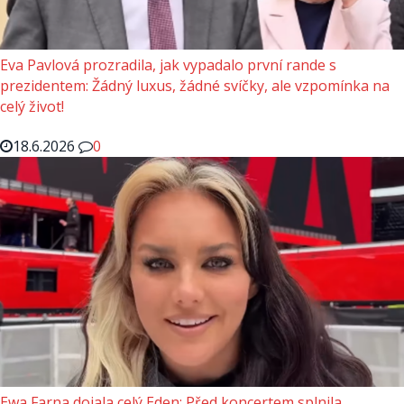
Eva Pavlová prozradila, jak vypadalo první rande s
prezidentem: Žádný luxus, žádné svíčky, ale vzpomínka na
celý život!
18.6.2026
0
Ewa Farna dojala celý Eden: Před koncertem splnila