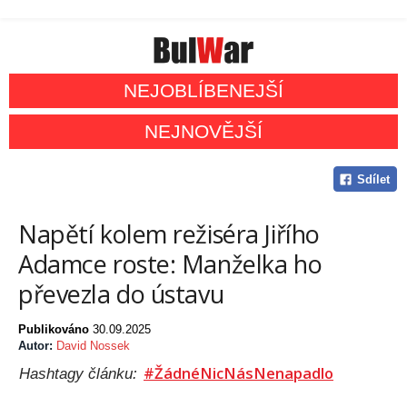
NEJOBLÍBENEJŠÍ
NEJNOVĚJŠÍ
Sdílet
Napětí kolem režiséra Jiřího
Adamce roste: Manželka ho
převezla do ústavu
Publikováno
30.09.2025
Autor:
David Nossek
#ŽádnéNicNásNenapadlo
Hashtagy článku: