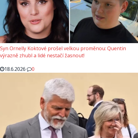
Syn Ornelly Koktové prošel velkou proměnou: Quentin
výrazně zhubl a lidé nestačí žasnout!
18.6.2026
0