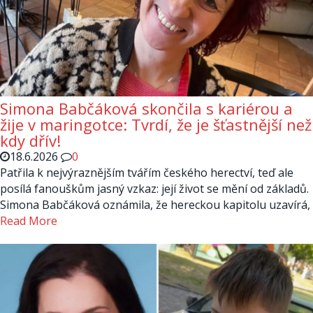
Simona Babčáková skončila s kariérou a
žije v maringotce: Tvrdí, že je šťastnější než
kdy dřív!
18.6.2026
0
Patřila k nejvýraznějším tvářím českého herectví, teď ale
posílá fanouškům jasný vzkaz: její život se mění od základů.
Simona Babčáková oznámila, že hereckou kapitolu uzavírá,
Read More