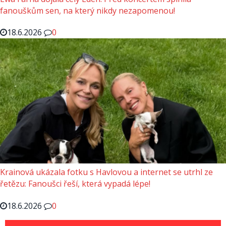
fanouškům sen, na který nikdy nezapomenou!
18.6.2026
0
Krainová ukázala fotku s Havlovou a internet se utrhl ze
řetězu: Fanoušci řeší, která vypadá lépe!
18.6.2026
0