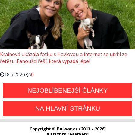
Krainová ukázala fotku s Havlovou a internet se utrhl ze
řetězu: Fanoušci řeší, která vypadá lépe!
18.6.2026
0
NEJOBLÍBENEJŠÍ ČLÁNKY
NA HLAVNÍ STRÁNKU
Copyright © Bulwar.cz (2013 - 2026)
All rights reserverd