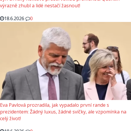
výrazně zhubl a lidé nestačí žasnout!
18.6.2026
0
Eva Pavlová prozradila, jak vypadalo první rande s
prezidentem: Žádný luxus, žádné svíčky, ale vzpomínka na
celý život!