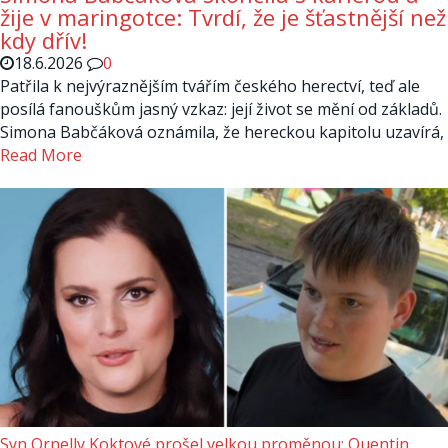
žije v maringotce: Tvrdí, že je šťastnější než
kdy dřív!
18.6.2026
0
Patřila k nejvýraznějším tvářím českého herectví, teď ale
posílá fanouškům jasný vzkaz: její život se mění od základů.
Simona Babčáková oznámila, že hereckou kapitolu uzavírá,
Read More
Syn Ornelly Koktové prošel velkou proměnou: Quentin