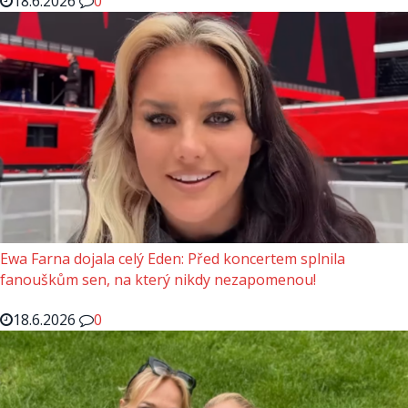
18.6.2026
0
Ewa Farna dojala celý Eden: Před koncertem splnila
fanouškům sen, na který nikdy nezapomenou!
18.6.2026
0