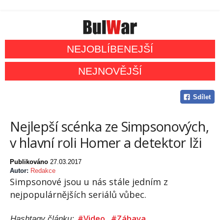
NEJOBLÍBENEJŠÍ
NEJNOVĚJŠÍ
Sdílet
Nejlepší scénka ze Simpsonových,
v hlavní roli Homer a detektor lži
Publikováno
27.03.2017
Autor:
Redakce
Simpsonové jsou u nás stále jedním z
nejpopulárnějších seriálů vůbec.
#Video
#Zábava
Hashtagy článku: