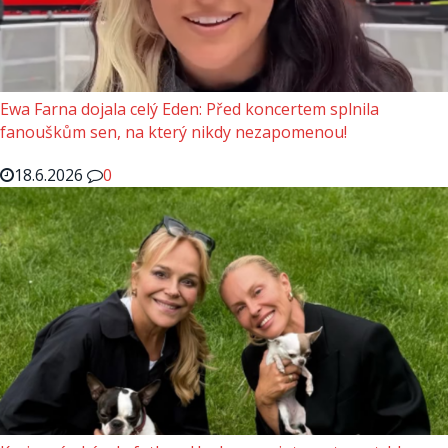
Ewa Farna dojala celý Eden: Před koncertem splnila
fanouškům sen, na který nikdy nezapomenou!
18.6.2026
0