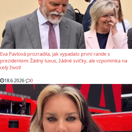
Eva Pavlová prozradila, jak vypadalo první rande s
prezidentem: Žádný luxus, žádné svíčky, ale vzpomínka na
celý život!
18.6.2026
0