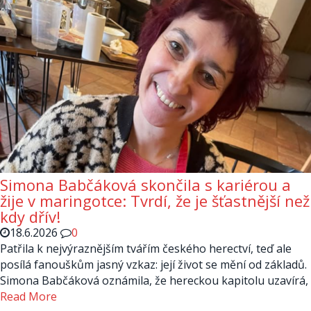
Simona Babčáková skončila s kariérou a
žije v maringotce: Tvrdí, že je šťastnější než
kdy dřív!
18.6.2026
0
Patřila k nejvýraznějším tvářím českého herectví, teď ale
posílá fanouškům jasný vzkaz: její život se mění od základů.
Simona Babčáková oznámila, že hereckou kapitolu uzavírá,
Read More