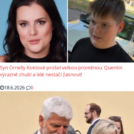
Syn Ornelly Koktové prošel velkou proměnou: Quentin
výrazně zhubl a lidé nestačí žasnout!
18.6.2026
0