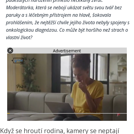
padesátých narozenin přineslo nečekaný zvrat.
Moderátorka, která se nebojí ukázat světu svou tvář bez
paruky a s léčebným přístrojem na hlavě, šokovala
prohlášením, že nejtěžší chvíle jejího života nebyly spojeny s
onkologickou diagnózou. Co může být horšího než strach o
vlastní život?
Advertisement
Když se hroutí rodina, kamery se neptají