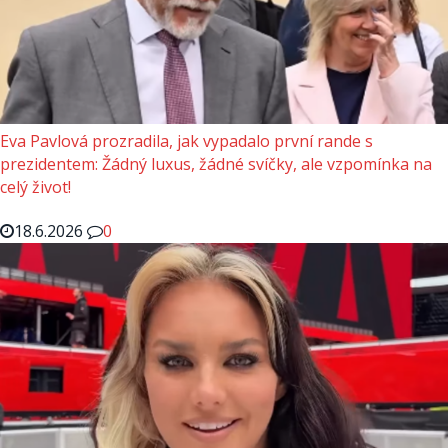
Eva Pavlová prozradila, jak vypadalo první rande s
prezidentem: Žádný luxus, žádné svíčky, ale vzpomínka na
celý život!
18.6.2026
0