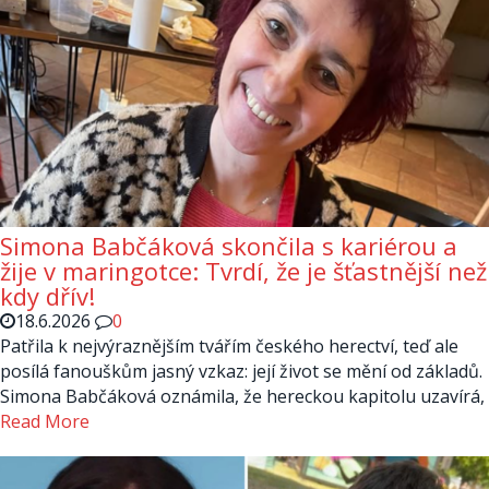
Simona Babčáková skončila s kariérou a
žije v maringotce: Tvrdí, že je šťastnější než
kdy dřív!
18.6.2026
0
Patřila k nejvýraznějším tvářím českého herectví, teď ale
posílá fanouškům jasný vzkaz: její život se mění od základů.
Simona Babčáková oznámila, že hereckou kapitolu uzavírá,
Read More