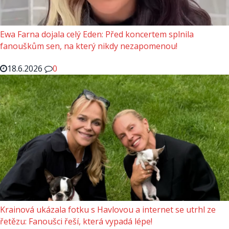
Ewa Farna dojala celý Eden: Před koncertem splnila
fanouškům sen, na který nikdy nezapomenou!
18.6.2026
0
Krainová ukázala fotku s Havlovou a internet se utrhl ze
řetězu: Fanoušci řeší, která vypadá lépe!