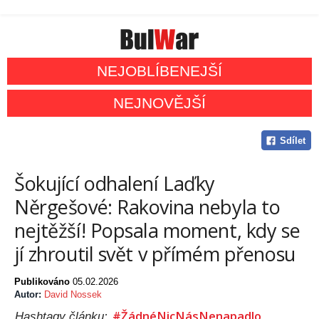
NEJOBLÍBENEJŠÍ
NEJNOVĚJŠÍ
Sdílet
Šokující odhalení Laďky
Něrgešové: Rakovina nebyla to
nejtěžší! Popsala moment, kdy se
jí zhroutil svět v přímém přenosu
Publikováno
05.02.2026
Autor:
David Nossek
#ŽádnéNicNásNenapadlo
Hashtagy článku: