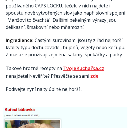
používaného CAPS LOCKU, teček, v nich najdete i
spoustu nově vytvořených slov jako např. slovní spojení
"Manžovi to čvachtá". Dalšími pekelnými výrazy jsou
delikasní, šmakovní nebo mňamózní.
Ingredience:
Častými surovinami jsou ty z řad nejhorší
kvality typu dochucovadel, bujónů, vegety nebo kečupu.
Z masa se používají zejména salámy, špekáčky a párky.
TvojeKuchařka.cz
Takové hrozné recepty na
zde
nenajdete! Nevěříte? Přesvěčte se sami
.
Podívejte nyní na ty úplně nejhorší...