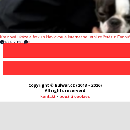
Krainová ukázala fotku s Havlovou a internet se utrhl ze řetězu: Fanouš
18.6.2026
0
Copyright © Bulwar.cz (2013 - 2026)
All rights reserverd
-
kontakt
použití cookies