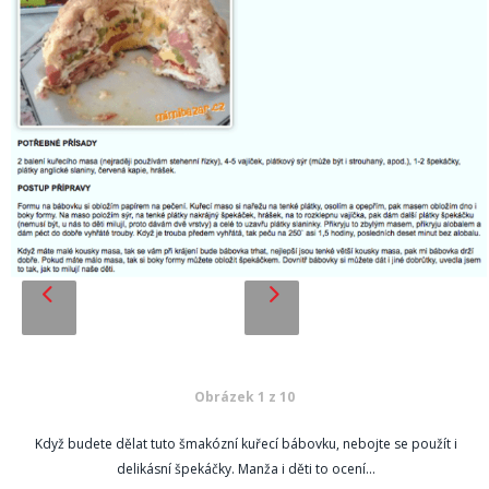
Obrázek 1 z 10
Když budete dělat tuto šmakózní kuřecí bábovku, nebojte se použít i
delikásní špekáčky. Manža i děti to ocení...