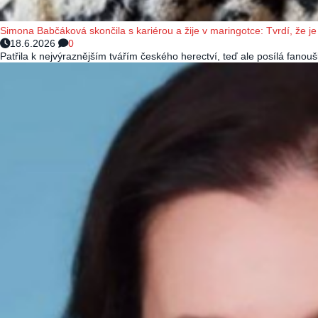
Simona Babčáková skončila s kariérou a žije v maringotce: Tvrdí, že je 
18.6.2026
0
Patřila k nejvýraznějším tvářím českého herectví, teď ale posílá fano