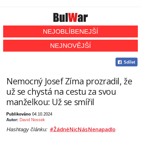
NEJOBLÍBENEJŠÍ
NEJNOVĚJŠÍ
Sdílet
Nemocný Josef Zíma prozradil, že
už se chystá na cestu za svou
manželkou: Už se smířil
Publikováno
04.10.2024
Autor:
David Nossek
#ŽádnéNicNásNenapadlo
Hashtagy článku: