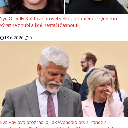
Syn Ornelly Koktové prošel velkou proměnou: Quentin
výrazně zhubl a lidé nestačí žasnout!
18.6.2026
0
Eva Pavlová prozradila, jak vypadalo první rande s