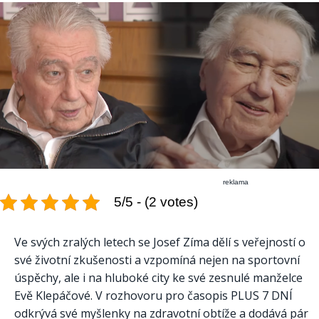
reklama
5/5 - (2 votes)
Ve svých zralých letech se Josef Zíma dělí s veřejností o
své životní zkušenosti a vzpomíná nejen na sportovní
úspěchy, ale i na hluboké city ke své zesnulé manželce
Evě Klepáčové. V rozhovoru pro časopis PLUS 7 DNÍ
odkrývá své myšlenky na zdravotní obtíže a dodává pár