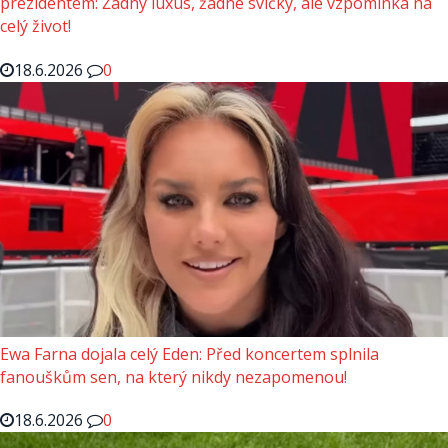
prezidentem: Žádný luxus, žádné svíčky, ale vzpomínka na
celý život!
18.6.2026
0
Ewa Farna dojala celý Eden: Před koncertem splnila
fanouškům sen, na který nikdy nezapomenou!
18.6.2026
0