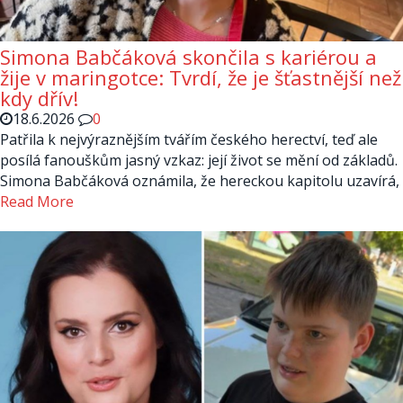
Simona Babčáková skončila s kariérou a
žije v maringotce: Tvrdí, že je šťastnější než
kdy dřív!
18.6.2026
0
Patřila k nejvýraznějším tvářím českého herectví, teď ale
posílá fanouškům jasný vzkaz: její život se mění od základů.
Simona Babčáková oznámila, že hereckou kapitolu uzavírá,
Read More