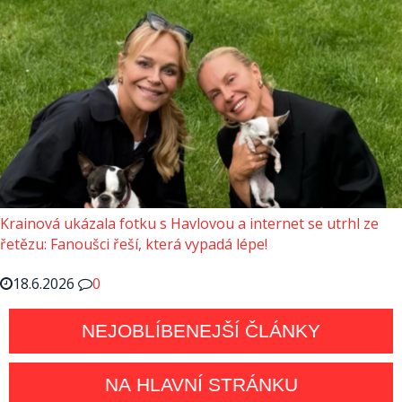
Krainová ukázala fotku s Havlovou a internet se utrhl ze
řetězu: Fanoušci řeší, která vypadá lépe!
18.6.2026
0
NEJOBLÍBENEJŠÍ ČLÁNKY
NA HLAVNÍ STRÁNKU