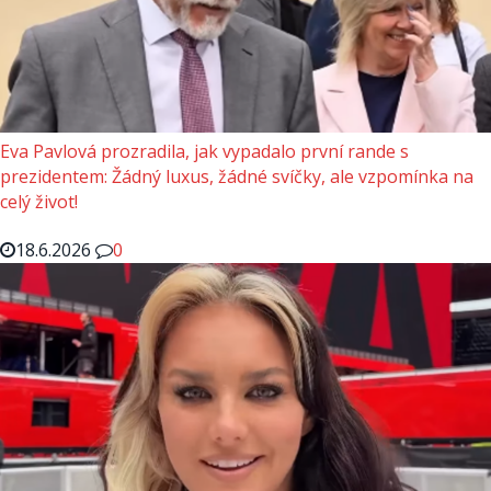
Eva Pavlová prozradila, jak vypadalo první rande s
prezidentem: Žádný luxus, žádné svíčky, ale vzpomínka na
celý život!
18.6.2026
0