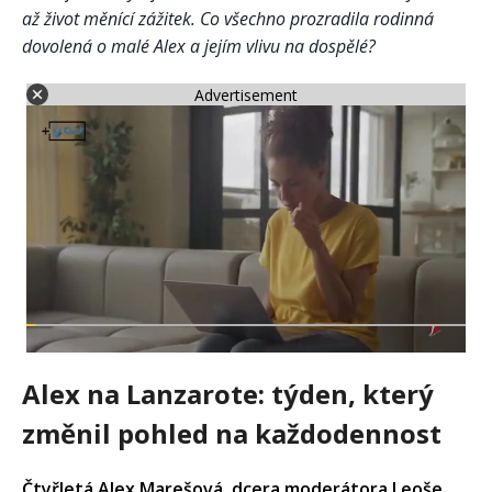
až život měnící zážitek. Co všechno prozradila rodinná
dovolená o malé Alex a jejím vlivu na dospělé?
Advertisement
Alex na Lanzarote: týden, který
změnil pohled na každodennost
Čtyřletá Alex Marešová, dcera moderátora Leoše