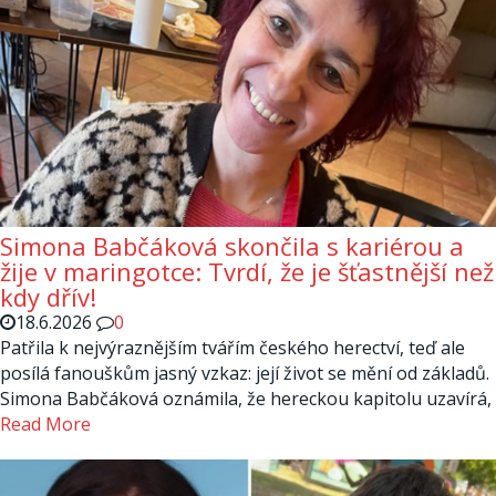
Simona Babčáková skončila s kariérou a
žije v maringotce: Tvrdí, že je šťastnější než
kdy dřív!
18.6.2026
0
Patřila k nejvýraznějším tvářím českého herectví, teď ale
posílá fanouškům jasný vzkaz: její život se mění od základů.
Simona Babčáková oznámila, že hereckou kapitolu uzavírá,
Read More