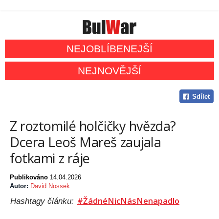
NEJOBLÍBENEJŠÍ
NEJNOVĚJŠÍ
Sdílet
Z roztomilé holčičky hvězda?
Dcera Leoš Mareš zaujala
fotkami z ráje
Publikováno
14.04.2026
Autor:
David Nossek
#ŽádnéNicNásNenapadlo
Hashtagy článku: