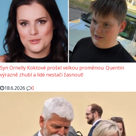
Syn Ornelly Koktové prošel velkou proměnou: Quentin
výrazně zhubl a lidé nestačí žasnout!
18.6.2026
0