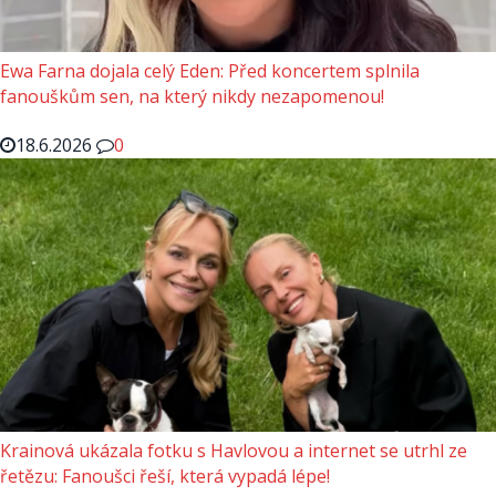
Ewa Farna dojala celý Eden: Před koncertem splnila
fanouškům sen, na který nikdy nezapomenou!
18.6.2026
0
Krainová ukázala fotku s Havlovou a internet se utrhl ze
řetězu: Fanoušci řeší, která vypadá lépe!