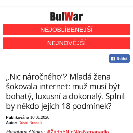
NEJOBLÍBENEJŠÍ
NEJNOVĚJŠÍ
Sdílet
„Nic náročného“? Mladá žena
šokovala internet: muž musí být
bohatý, luxusní a dokonalý. Splnil
by někdo jejích 18 podmínek?
Publikováno
10.01.2026
Autor:
David Nossek
#ŽádnéNicNásNenapadlo
Hashtagy článku: