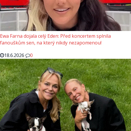
Ewa Farna dojala celý Eden: Před koncertem splnila
fanouškům sen, na který nikdy nezapomenou!
18.6.2026
0