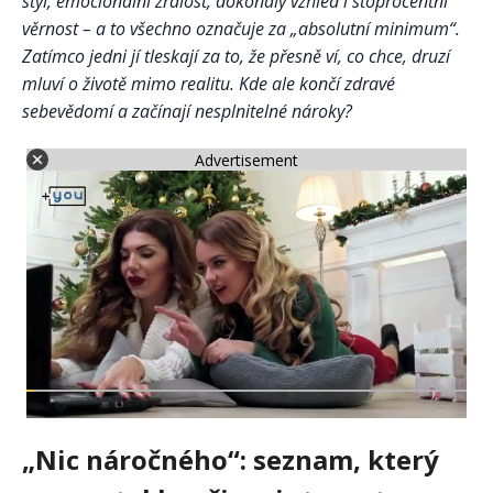
styl, emocionální zralost, dokonalý vzhled i stoprocentní
věrnost – a to všechno označuje za „absolutní minimum“.
Zatímco jedni jí tleskají za to, že přesně ví, co chce, druzí
mluví o životě mimo realitu. Kde ale končí zdravé
sebevědomí a začínají nesplnitelné nároky?
Advertisement
„Nic náročného“: seznam, který