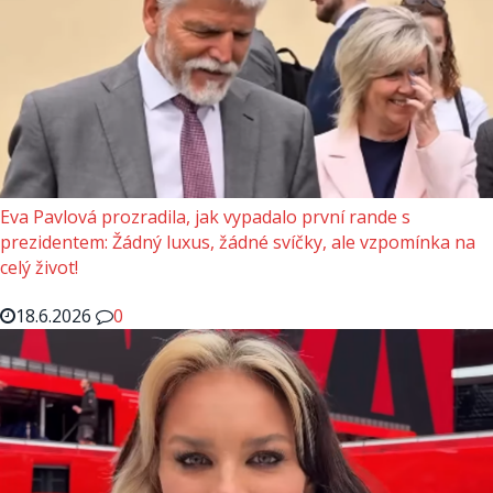
Eva Pavlová prozradila, jak vypadalo první rande s
prezidentem: Žádný luxus, žádné svíčky, ale vzpomínka na
celý život!
18.6.2026
0