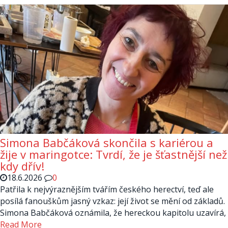
Simona Babčáková skončila s kariérou a
žije v maringotce: Tvrdí, že je šťastnější než
kdy dřív!
18.6.2026
0
Patřila k nejvýraznějším tvářím českého herectví, teď ale
posílá fanouškům jasný vzkaz: její život se mění od základů.
Simona Babčáková oznámila, že hereckou kapitolu uzavírá,
Read More