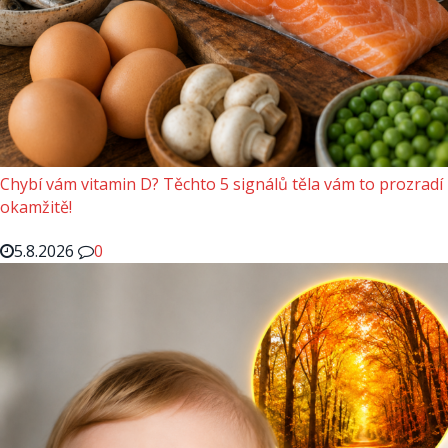
Chybí vám vitamin D? Těchto 5 signálů těla vám to prozradí
okamžitě!
5.8.2026
0