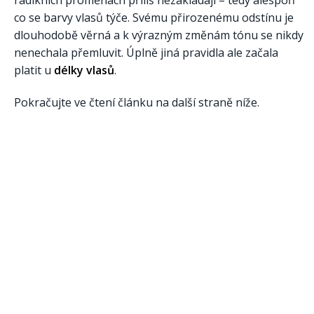
radikních proměnách příliš nezakládají – tedy alespoň
co se barvy vlasů týče. Svému přirozenému odstínu je
dlouhodobě věrná a k výrazným změnám tónu se nikdy
nenechala přemluvit. Úplně jiná pravidla ale začala
platit u
délky vlasů
.
Pokračujte ve čtení článku na další straně níže.