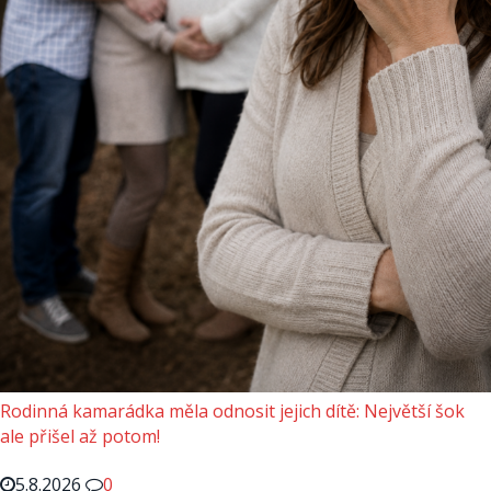
Rodinná kamarádka měla odnosit jejich dítě: Největší šok
ale přišel až potom!
5.8.2026
0