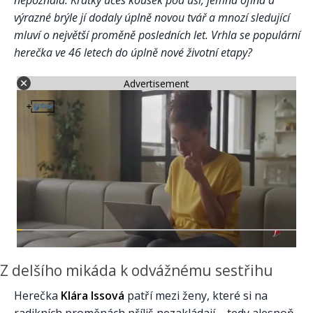
nepoznala. Krátký účes kousek pod uši, jemná ofina a
výrazné brýle jí dodaly úplně novou tvář a mnozí sledující
mluví o největší proměně posledních let. Vrhla se populární
herečka ve 46 letech do úplně nové životní etapy?
Advertisement
Z delšího mikáda k odvážnému sestřihu
Herečka
Klára Issová
patří mezi ženy, které si na