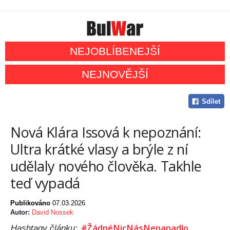
NEJOBLÍBENEJŠÍ
NEJNOVĚJŠÍ
Sdílet
Nová Klára Issová k nepoznání:
Ultra krátké vlasy a brýle z ní
udělaly nového člověka. Takhle
teď vypadá
Publikováno
07.03.2026
Autor:
David Nossek
#ŽádnéNicNásNenapadlo
Hashtagy článku: