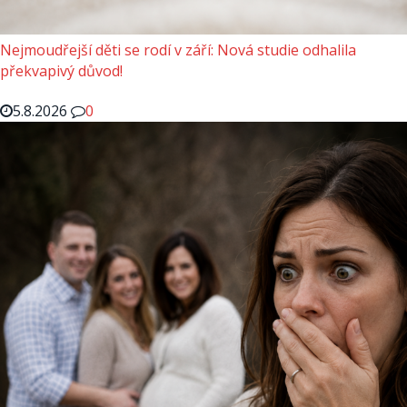
Nejmoudřejší děti se rodí v září: Nová studie odhalila
překvapivý důvod!
5.8.2026
0