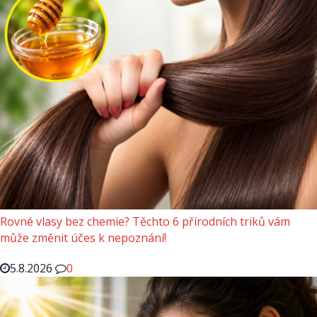
Rovné vlasy bez chemie? Těchto 6 přírodních triků vám
může změnit účes k nepoznání!
5.8.2026
0