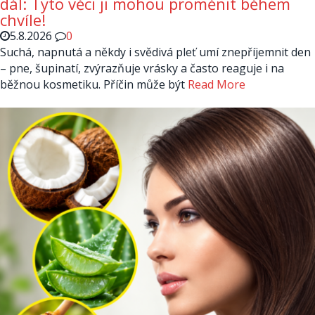
dál: Tyto věci ji mohou proměnit během
chvíle!
5.8.2026
0
Suchá, napnutá a někdy i svědivá pleť umí znepříjemnit den
– pne, šupinatí, zvýrazňuje vrásky a často reaguje i na
běžnou kosmetiku. Příčin může být
Read More