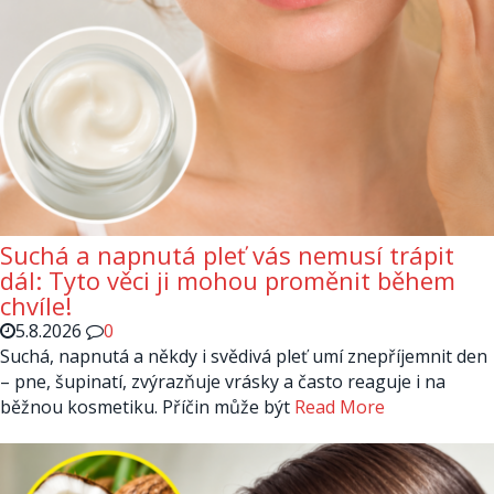
Suchá a napnutá pleť vás nemusí trápit
dál: Tyto věci ji mohou proměnit během
chvíle!
5.8.2026
0
Suchá, napnutá a někdy i svědivá pleť umí znepříjemnit den
– pne, šupinatí, zvýrazňuje vrásky a často reaguje i na
běžnou kosmetiku. Příčin může být
Read More