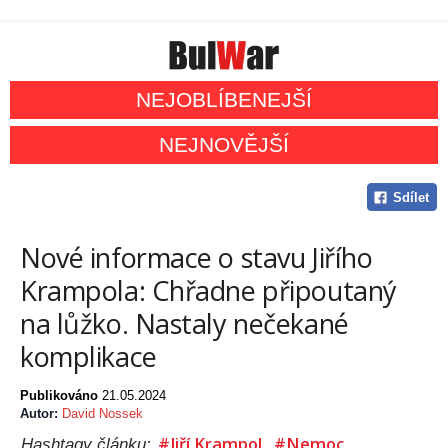
NEJOBLÍBENEJŠÍ
NEJNOVĚJŠÍ
Sdílet
Nové informace o stavu Jiřího
Krampola: Chřadne připoutaný
na lůžko. Nastaly nečekané
komplikace
Publikováno
21.05.2024
Autor:
David Nossek
#Jiří Krampol
#Nemoc
Hashtagy článku: