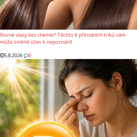
Rovné vlasy bez chemie? Těchto 6 přírodních triků vám
může změnit účes k nepoznání!
5.8.2026
0