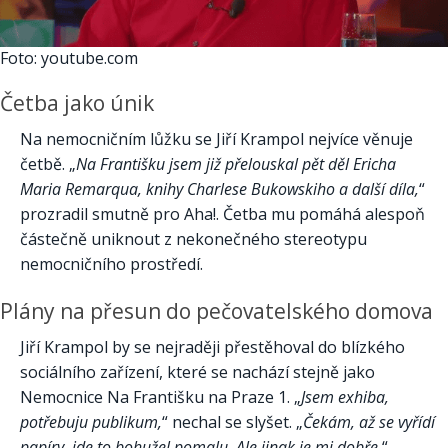
Foto: youtube.com
Četba jako únik
Na nemocničním lůžku se Jiří Krampol nejvíce věnuje
četbě. „
Na Františku jsem již přelouskal pět děl Ericha
Maria Remarqua, knihy Charlese Bukowskiho a další díla,
“
prozradil smutně pro Aha!. Četba mu pomáhá alespoň
částečně uniknout z nekonečného stereotypu
nemocničního prostředí.
Plány na přesun do pečovatelského domova
Jiří Krampol by se nejraději přestěhoval do blízkého
sociálního zařízení, které se nachází stejně jako
Nemocnice Na Františku na Praze 1. „
Jsem exhiba,
potřebuju publikum,
“ nechal se slyšet. „
Čekám, až se vyřídí
papíry, jde to bohužel pomalu. Ale jinak je mi dobře,
“