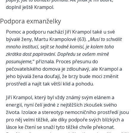
doplnil ještě Krampol.
Podpora exmanželky
Pomoc a podporu nachází Jiří Krampol také u své
bývalé ženy, Martu Krampolové (63). „
Musí to schválit
mnoho institucí, sejít se hodně komisí, je kolem toho
zkrátka dost papírování. Dopředu se ovšem mírně
posunujeme,
“ přiznala. Proces přesunu do
pečovatelského domova je zdlouhavý, ale Krampol a
jeho bývalá žena doufají, že brzy bude moci změnit
prostředí a najít tak větší klid a pohodu.
Jiří Krampol, který byl vždy známý svým elánem a
energií, nyní čelí jedné z nejtěžších zkoušek svého
života. Izolace a stereotyp nemocničního prostředí jsou
pro něj velmi těžké, ale díky podpoře svých blízkých a
lásce ke čtení se snaží tyto těžké chvíle překonat.