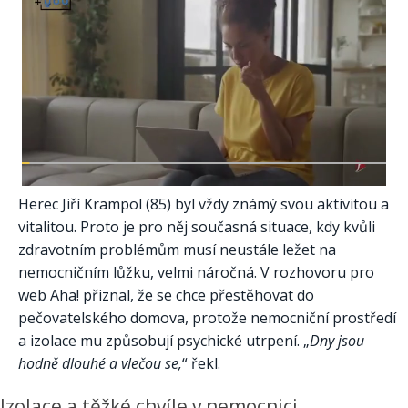
Herec Jiří Krampol (85) byl vždy známý svou aktivitou a
vitalitou. Proto je pro něj současná situace, kdy kvůli
zdravotním problémům musí neustále ležet na
nemocničním lůžku, velmi náročná. V rozhovoru pro
web Aha! přiznal, že se chce přestěhovat do
pečovatelského domova, protože nemocniční prostředí
a izolace mu způsobují psychické utrpení. „
Dny jsou
hodně dlouhé a vlečou se,
“ řekl.
Izolace a těžké chvíle v nemocnici